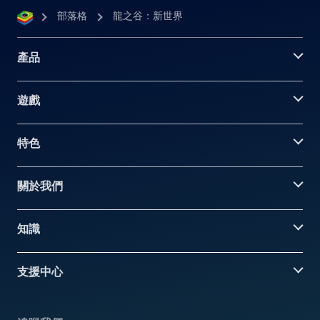
部落格
龍之谷：新世界
產品
遊戲
特色
關於我們
知識
支援中心