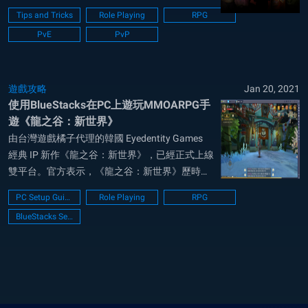
於今（8）日同步公開中文版 LOGO、遊戲世界
Tips and Tricks
Role Playing
RPG
觀及官方社群網站，供玩家參考 玩家們在遊戲上
PvE
PvP
線之後，可以進入到BlueStacks的官方網...
遊戲攻略
Jan 20, 2021
使用BlueStacks在PC上遊玩MMOARPG手
遊《龍之谷：新世界》
由台灣遊戲橘子代理的韓國 Eyedentity Games
經典 IP 新作《龍之谷：新世界》，已經正式上線
雙平台。官方表示，《龍之谷：新世界》歷時四
年研發設計、再續 2010 年經典「龍之谷 IP」的
PC Setup Guide
Role Playing
RPG
全新作品，除了遊戲劇情將進入新篇章，讓玩家
BlueStacks Setup
在熟悉的「阿堤依亞」大陸展開前所未見的冒險
旅程。 待遊...