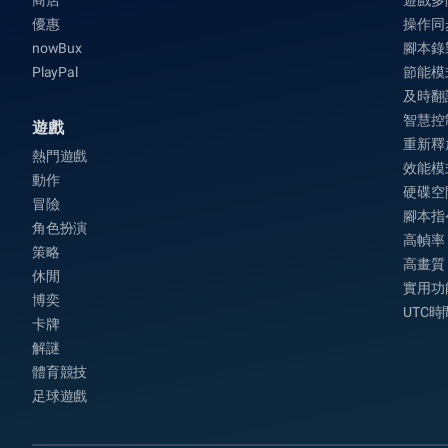
商店
遊戲多
優惠
操作同
nowBux
腳本錄
PlayPal
節能模
及時翻
智慧控
遊戲
重新釋
熱門遊戲
效能模
動作
硬碟空
冒險
腳本指
角色扮演
高幀率
策略
高畫質
休閒
實用功
博奕
UTC
卡牌
解謎
體育競技
足球遊戲