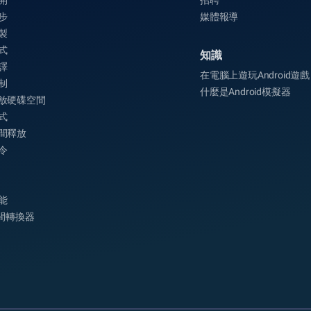
開
招聘
步
媒體報導
製
式
知識
譯
在電腦上遊玩Android遊戲
制
什麼是Android模擬器
放硬碟空間
式
間釋放
令
能
時間轉換器