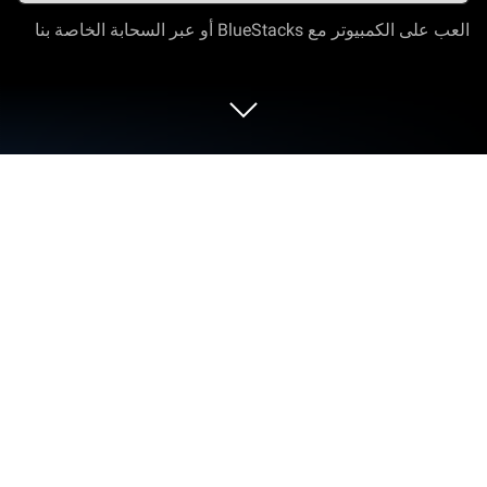
العب على الكمبيوتر مع BlueStacks أو عبر السحابة الخاصة بنا
العب Stallion Race على الكمبيوتر العادي
أو جهاز الماك
Stallion Race هي لعبة الحركة تم تطويرها بواسطة
Game Hollywood Hong Kong Limited. BlueStacks هو
أفضل نظام أساسي لتشغيل لعبة Android على جهاز
الكمبيوتر أو جهاز Mac للحصول على تجربة ألعاب غامرة.
الطريق لتصبح بطلاً لسباق الخيل طويل وشاق، ولكن مع
التدريب والاستراتيجية والانضباط المناسبين، يمكنك القيام