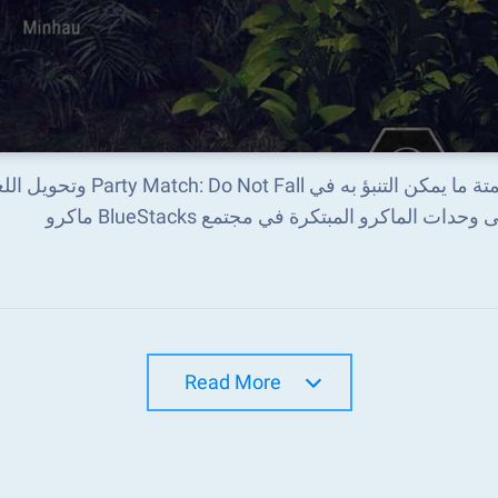
أتمتة ما يمكن التنب
 وحدات الماكرو المبتكرة في مجتمع BlueStacks ماكرو
Read More