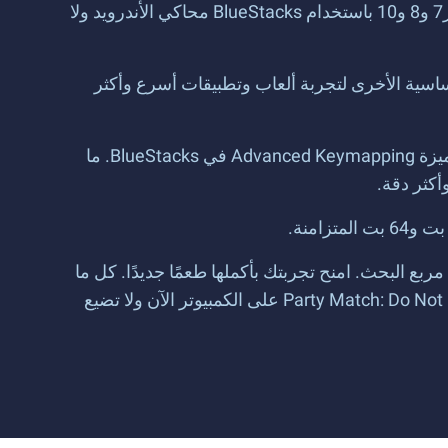
انتقل بتجربة لعب الألعاب المسلية إلى المستوى التالي عبر تنزيل Party Match: Do Not Fall على أنظمة التشغيل ويندوز7 و8 و10 باستخدام BlueStacks محاكي الأندرويد ولا
BlueSt يستخدم ذاكرة وصول عشوائي (RAM) أقل بنسبة 50٪ من الأنظمة الأساسية الأخرى لتجربة ألعاب وتطبيقات أسرع وأكثر
قم بتشغيل Party Match: Do Not Fall على جهاز الكمبيوتر باستخدام الماوس، لوحة المفاتيح أو لوحة الألعاب باستخدام ميزة Advanced Keymapping في BlueStacks. ما
كثر دقة.
 البحث. امنح تجربتك بأكملها طعمًا جديدًا. كل ما
تريده هو الحد الأدنى لمتطلبات النظام وسوف تحصل على بث مباشر لأفضل مبارياتك وأداء سريع غير مسبوق. حمل Party Match: Do Not Fall على الكمبيوتر الآن ولا تضيع