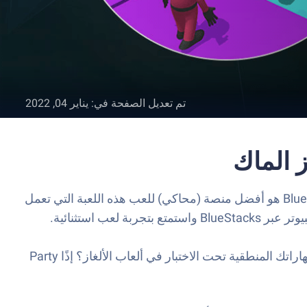
تم تعديل الصفحة في
:
يناير 04, 2022
لعبة Party Match: Do Not Fall هي لعبة صالات (كاجوال) طورتها CASUAL AZUR GAMES. ويعتبر مشغل التطبيقات BlueStacks هو أفضل منصة (محاكي) للعب هذه اللعبة التي تعمل
انضم إلى مغامرتنا الممتعة في عالم العدائين وألعاب الألغاز! هل تحب الألعاب الممتعة وسباقات التحمل؟ أو ربما تفضل وضع مهاراتك المنطقية تحت الاختبار في ألعاب الألغاز؟ إذًا Party