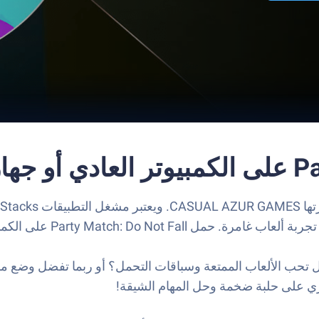
وتر عبر BlueStacks واستمتع بتجربة لعب استثنائية.