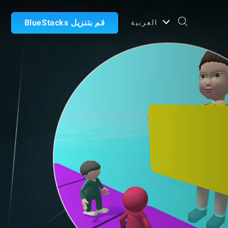
قم بتنزيل BlueStacks
العربية