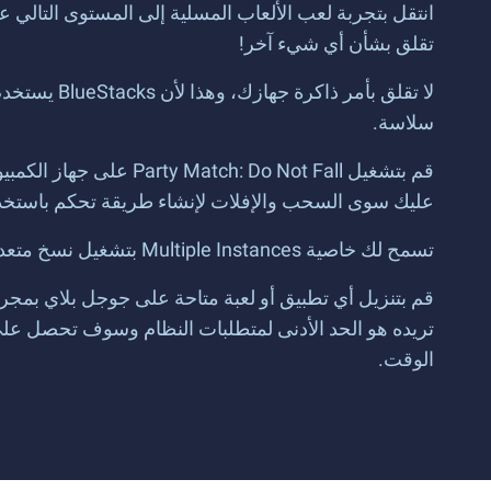
تقلق بشأن أي شيء آخر!
سلاسة.
عليك سوى السحب والإفلات لإنشاء طريقة تحكم باستخدام
تسمح لك خاصية Multiple Instances بتشغيل نسخ متعددة من BlueStacks على جهاز واحد. كما يدعم الآن تطبيقات 32 بت و64 بت المتزامنة.
قم بتنزيل أي تطبيق أو لعبة متاحة على جوجل بلاي بمجر
الوقت.