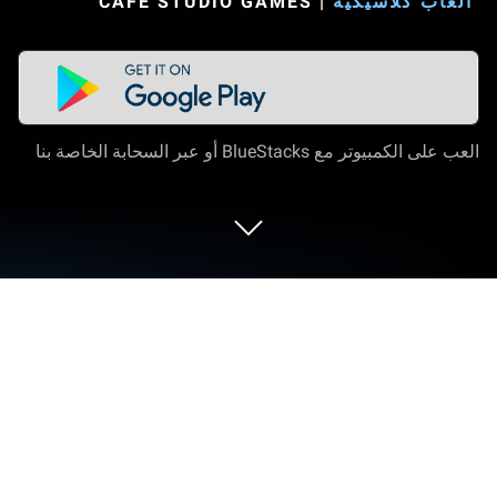
ألعاب كلاسيكية
|
CAFÉ STUDIO GAMES‏
العب على الكمبيوتر مع BlueStacks أو عبر السحابة الخاصة بنا
العب Specimen Zero - Multiplayer
horror على الكمبيوتر العادي أو جهاز الماك
Specimen Zero هي لعبة أركيد تم تطويرها بواسطة Café
Studio. يعد مشغل تطبيق BlueStacks أفضل منصة للعب