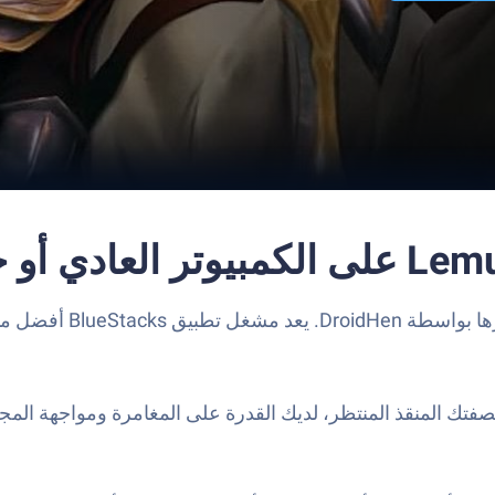
فتك المنقذ المنتظر، لديك القدرة على المغامرة ومواجهة المج