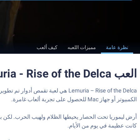
نظرة عامة
مميزات اللعبه
كيف ألعب
العب Lemuria - Rise of the Delca على الكمبيوتر العادي أو جهاز الماك
الكمبيوتر أو جهاز Mac للحصول على تجربة ألعاب غامرة.
أرض ليموريا تحت الحصار يحيطها الظلام ولهيب الحرب. لكن بص
كانت عظيمة في يوم من الأيام.