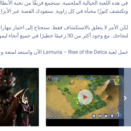
في هذه اللعبة الخيالية الملحمية، ستجمع فريقًا من نخبة الأبط
وتكتشف كنوزًا مخبأة في كل زاوية. ستقودك القصة عبر الأبراج 
لكن الأمر لا يتعلق بالاستكشاف فقط. ستحتاج إلى اختبار مهار
لنجاحك. مع وجود أكثر من 30 زعيمًا خطيرًا في جميع أنحاء ليموريا، فإن قدرتك على انتزاع النصر وإعادة كتابة التاريخ بين يديك.
حمل لعبة Lemuria – Rise of the Delca الآن واستعد لمتعة وجرعة إثارة لم تشهدها من قبل.