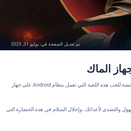
تم تعديل الصفحة في
:
يوليو 31, 2023
Lemuria – Rise of the Delca هي لعبة تقمص أدوار تم تطويرها بواسطة DroidHen. يعد مشغل تطبيق BlueStacks أفضل منصة للعب هذه اللعبة التي تعمل بنظام Android على جهاز
هول والتصدي لأعدائك، وإحلال السلام في هذه الحضارة التي