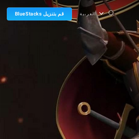
قم بتنزيل BlueStacks
العربية