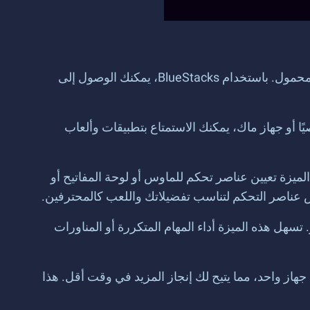
BlueStacks هو برنامج مجاني لمحاكي Android يسمح لك بتشغيل تطبيقات Android على جهاز الكمبيوتر أو الكمبيوتر المحمول. باستخدام BlueStacks، يمكنك الوصول إلى
اء كنت تستخدم جهاز كمبيوتر شخصيًا أو جهاز ماك، يمكنك الاستمتاع بتطبيقات وألعاب
والسرعة. تتيح لك هذه الميزة تعيين عناصر تحكم للماوس أو لوحة المفاتيح أو
صيص عناصر التحكم لتناسب تفضيلاتك واللعب كالمحترفين.
اكرو. تسهل هذه الميزة أداء المهام المتكررة أو المناورات
الوقت على جهاز واحد، مما يتيح لك إنجاز المزيد في وقت أقل. هذا