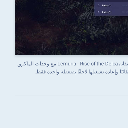
ركز أكثر على الجزء الممتع من اللعبة ، وتخطي الجوانب المملة. إتقان Lemuria - Rise of the Delca مع وحدات الماكرو.
ئيًا وإعادة تشغيلها لاحقًا بضغطة واحدة فقط.