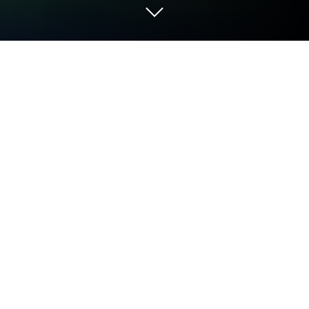
العب Ragnarok: Twilight Global على
الكمبيوتر العادي أو جهاز الماك
Ragnarok: Twilight Global هي لعبة من ألعاب تقمص
الشخصيات التي طورتها
Gravity Game Vision
‏.‏‏‏‏ ويعتبر
مشغل التطبيقات BlueStacks هو أفضل منصة (محاكي)
لتشغيل هذه اللعبة التي تعمل بنظام الأندرويد على جهاز
الكمبيوتر أو جهاز ماك للحصول على تجربة غامرة. حمّل
Ragnarok: Twilight Global على الكمبيوتر عبر
BlueStacks واستمتع بتجربة استثنائية.
نبذة عن اللعبة