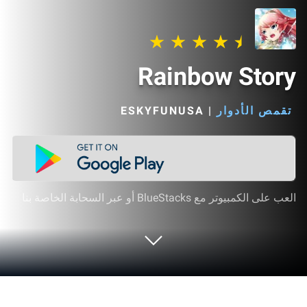
Rainbow Story
تقمص الأدوار
|
ESKYFUNUSA‏
العب على الكمبيوتر مع BlueStacks أو عبر السحابة الخاصة بنا