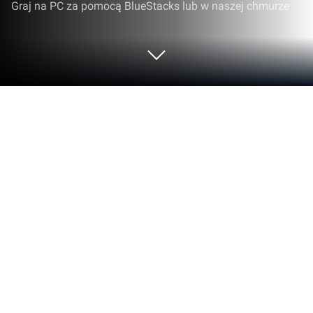
Graj na PC za pomocą BlueStacks lub w naszej chmurze
Graj w Rainbow Story na PC lub Mac
Rainbow Story to gra RPG opracowana przez studio
EskyfunUSA. Odtwarzacz aplikacji BlueStacks to
najlepsza platforma do grania w tę grę dla systemu
Android na komputerze lub laptopie, zapewniająca
doskonałe wrażenia z rozgrywki.
Odkrywaj nieznany świat Tyre, przedstawiony w
dwuwymiarowej perspektywie. Czekają na Ciebie