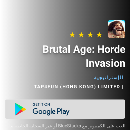
Brutal Age: Horde
Invasion
الإستراتيجية
|
TAP4FUN (HONG KONG) LIMITED‏
العب على الكمبيوتر مع BlueStacks أو عبر السحابة الخاصة بنا