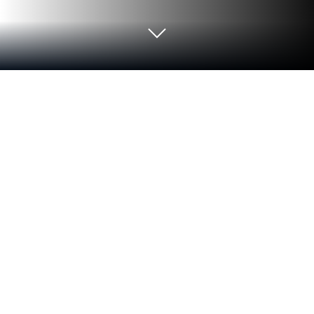
العب Brutal Age: Horde Invasion على
الكمبيوتر العادي أو جهاز الماك
لعبة Brutal Age: Horde Invasion هي لعبة استراتيجية
طورتها TAP4FUN. ويعتبر مشغل التطبيقات BlueStacks
هو أفضل منصة (محاكي) للعب هذه اللعبة التي تعمل
بنظام الأندرويد على جهاز الكمبيوتر أو جهاز ماك للحصول
على تجربة ألعاب غامرة. حمل Brutal Age: Horde
Invasion على الكمبيوتر عبر BlueStacks واستمتع بتجربة
لعب استثنائية.