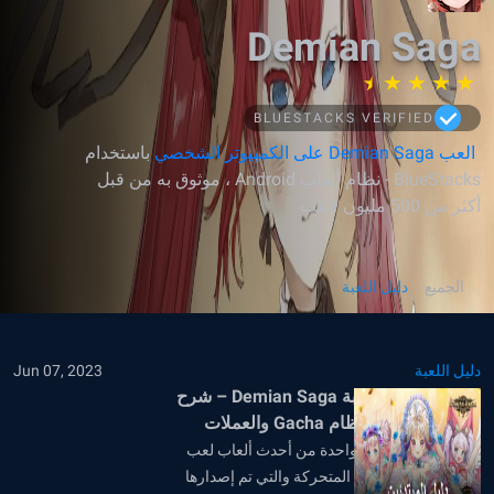
Demian Saga
BLUESTACKS VERIFIED
العب Demian Saga على الكمبيوتر الشخصي
باستخدام
BlueStacks - نظام ألعاب Android ، موثوق به من قبل
أكثر من 500 مليون لاعب
الجميع
دليل اللعبة
دليل اللعبة
Jun 07, 2023
دليل المبتدئين للعبة Demian Saga – شرح
ميكانيكا القتال ونظام Gacha والعملات
Demian Saga، هي واحدة من أحدث ألعاب لعب
الأدوار بنمط الرسوم المتحركة والتي تم إصدارها