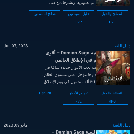
عالميًا في عام 2023. تم تطويرها ونشرها من قبل
المطورين الكوريين المشهورين HAEGIN LTD ، وقد
النصائح والحيل
دليل المبتدئين
نصائح للمبتدئين
جذبت اللعبة القائمة على الأدوار قدرًا كبيرًا من
PvP
PvE
الاهتمام في فترة زمنية قصيرة. يعتبر شهر أبريل
بمثابة إطلاق عالمي...
دليل اللعبة
Jun 07, 2023
قائمة المستوى للعبة Demian Saga – أقوى
الأبطال تم تصنيفهم في الإطلاق العالمي
Demian Saga هي لعبة لعب الأدوار جديدة تمامًا في
الوقت الفعلي تم إصدارها مؤخرًا على مستوى العالم ،
حيث جمعت أكثر من 50 ألف تحميل في يوم الإطلاق.
Demian Saga متاح حاليًا للتنزيل كلعبة مجانية على
النصائح والحيل
تقمص الأدوار
Tier List
كل من متجر Google Play ومتجر iOS App Store.
PvE
RPG
نظرًا لكونه لعبة لعب الأدوار...
دليل اللعبة
مايو 09, 2023
دليل إعادة التدوير للعبة Demian Saga –