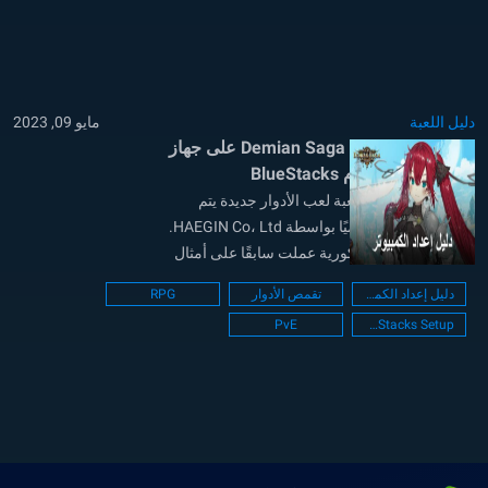
دليل اللعبة
مايو 09, 2023
كيفية تثبيت ولعب Demian Saga على جهاز
الكمبيوتر باستخدام BlueStacks
Demian Saga هي لعبة لعب الأدوار جديدة يتم
تطويرها ونشرها عالميًا بواسطة HAEGIN Co، Ltd.
وهي شركة مطورة كورية عملت سابقًا على أمثال
OVERDOX و Homerun Clash و Extreme Golf
دليل إعداد الكمبيوتر
تقمص الأدوار
RPG
والألعاب الأكثر شهرة. يقال إن اللعبة مستوحاة من
PvE
BlueStacks Setup
العديد من الرسوم المتحركة والرسومات تصور هذه
الرسالة بوضوح. يسعد اللاعبون بتجربة...