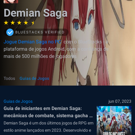
Demian Saga
BLUESTACKS VERIFIED
Jogue Demian Saga no PC
com o BlueStacks - a
plataforma de jogos Android, com a confiança de
mais de 500 milhões de jogadores
Todos
Guias de Jogos
Guias de Jogos
jun 07, 2023
Guia de iniciantes em Demian Saga:
mecânicas de combate, sistema gacha e
moedas do jogo
Demian Saga é um dos últimos jogos de RPG em
estilo anime lançados em 2023. Desenvolvido e