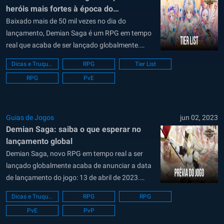
heróis mais fortes à época do
lançamento do jogo
Baixado mais de 50 mil vezes no dia do
lançamento, Demian Saga é um RPG em tempo
real que acaba de ser lançado globalmente.
Demian Saga é um jogo gratuito para jogar que
Dicas e Truques
RPG
Tier List
pode ser baixado tanto na Google Play Store
RPG
PvE
quanto na iOS App Store. Como este é um...
Guias de Jogos
jun 02, 2023
Demian Saga: saiba o que esperar no
lançamento global
Demian Saga, novo RPG em tempo real a ser
lançado globalmente acaba de anunciar a data
de lançamento do jogo: 13 de abril de 2023.
Desenvolvido e publicado pela coreana HAEGIN
Dicas e Truques
RPG
RPG
Co., espera-se que o jogo seja lançado em
PvE
PvP
diversas línguas, assim como aconteceu com