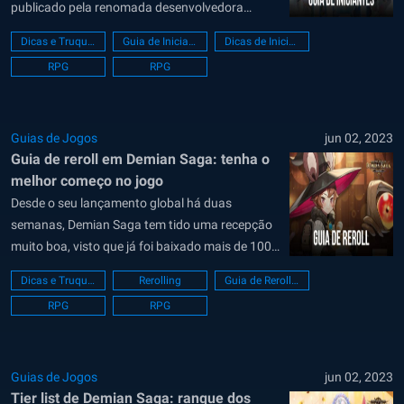
publicado pela renomada desenvolvedora
coreana HAEGIN, o jogo baseado em turnos tem
Dicas e Truques
Guia de Iniciante
Dicas de Iniciante
chamado a atenção de muitas pessoas nos
RPG
RPG
últimos dias. Abril é o mês de lançamento de
muitos jogos famosos como Honkai:...
Guias de Jogos
jun 02, 2023
Guia de reroll em Demian Saga: tenha o
melhor começo no jogo
Desde o seu lançamento global há duas
semanas, Demian Saga tem tido uma recepção
muito boa, visto que já foi baixado mais de 100
mil vezes. Este jogo foi desenvolvido e publicado
Dicas e Truques
Rerolling
Guia de Rerolling
pela desenvolvedora coreana HAEGIN LTD, que é
RPG
RPG
conhecida por desenvolver jogos de RPG de
qualidade. Demian Saga parece...
Guias de Jogos
jun 02, 2023
Tier list de Demian Saga: ranque dos