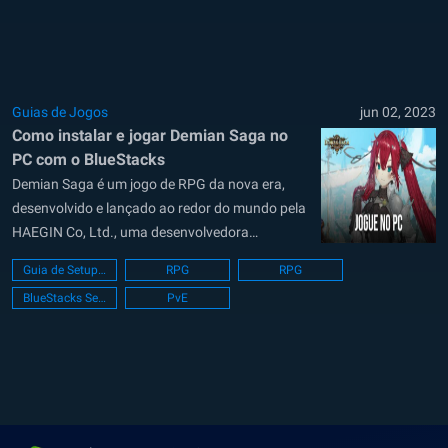
diversos outros jogos da companhia....
Guias de Jogos
jun 02, 2023
Como instalar e jogar Demian Saga no
PC com o BlueStacks
Demian Saga é um jogo de RPG da nova era,
desenvolvido e lançado ao redor do mundo pela
HAEGIN Co, Ltd., uma desenvolvedora
localizada na Coreia que já trabalhou em
Guia de Setup de PC
RPG
RPG
OVERDOX, Homerun Clash, Extreme Golf e
BlueStacks Setup
PvE
outros jogos bem conhecidos. Demian Saga foi
inspirado em vários animes e seus gráficos...