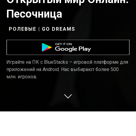
Песочница
РОЛЕВЫЕ | GO DREAMS
Играйте на ПК с BlueStacks – игровой платформе для
приложений на Android. Нас выбирают более 500
млн. игроков.