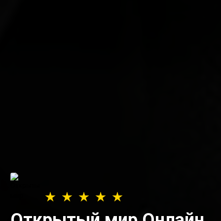
Открытый мир Онлайн.