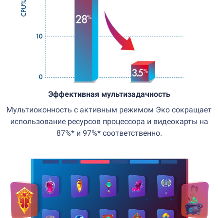
Эффективная мультизадачность
Мультиоконность с активным режимом Эко сокращает
использование ресурсов процессора и видеокарты на
87%* и 97%* соответственно.