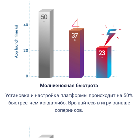
Молниеносная быстрота
Установка и настройка платформы происходит на 50%
быстрее, чем когда-либо. Врывайтесь в игру раньше
соперников.