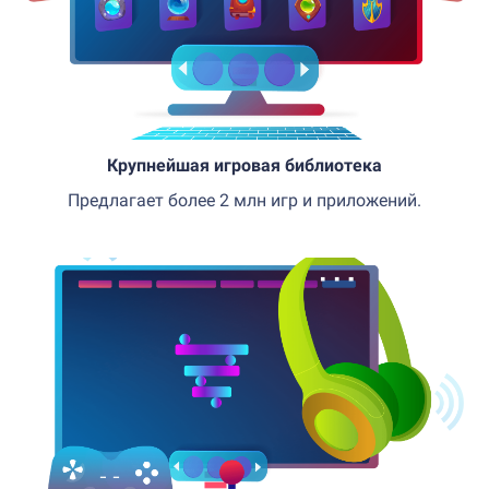
Крупнейшая игровая библиотека
Предлагает более 2 млн игр и приложений.