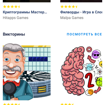
Криптограммы Мастер
Филворды - Игра в Слов
Слов
Hitapps Games
Malpa Games
Викторины
ПОСМОТРЕТЬ ВСЕ