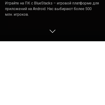
Играйте на ПК с BlueStacks – игровой платформе для
приложений на Android. Нас выбирают более 500
млн. игроков.