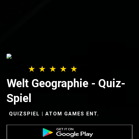
Welt Geographie - Quiz-
Spiel
QUIZSPIEL | ATOM GAMES ENT.