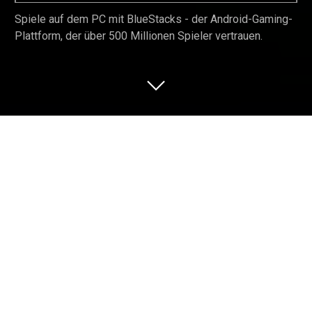
Spiele auf dem PC mit BlueStacks - der Android-Gaming-
Plattform, der über 500 Millionen Spieler vertrauen.