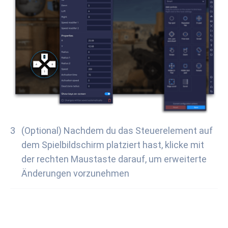
(Optional) Nachdem du das Steuerelement auf
dem Spielbildschirm platziert hast, klicke mit
der rechten Maustaste darauf, um erweiterte
Änderungen vorzunehmen