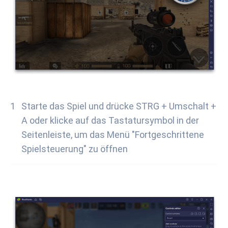
Starte das Spiel und drücke STRG + Umschalt +
A oder klicke auf das Tastatursymbol in der
Seitenleiste, um das Menü "Fortgeschrittene
Spielsteuerung" zu öffnen