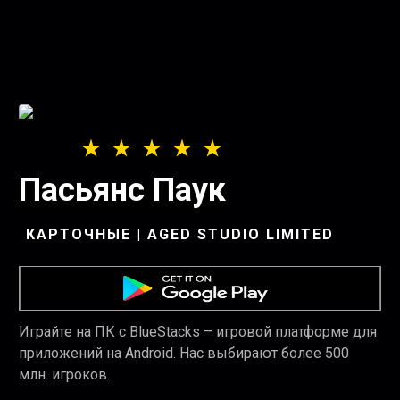
Пасьянс Паук
КАРТОЧНЫЕ | AGED STUDIO LIMITED
Играйте на ПК с BlueStacks – игровой платформе для
приложений на Android. Нас выбирают более 500
млн. игроков.