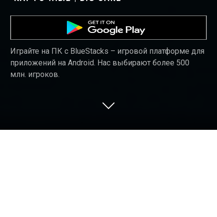
Играйте на ПК с BlueStacks – игровой платформе для
приложений на Android. Нас выбирают более 500
млн. игроков.