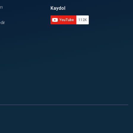
rı
Kaydol
YouTube
112K
dir