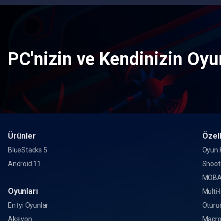
PC'nizin ve Kendinizin Oyun
Ürünler
Özell
BlueStacks 5
Oyun K
Android 11
Shoot
MOBA
Oyunları
Multi-
En İyi Oyunlar
Oturu
Aksiyon
Macr