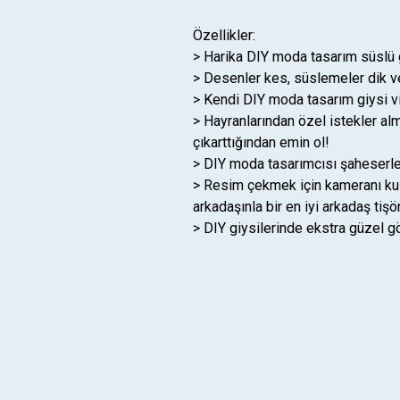
Özellikler:
> Harika DIY moda tasarım süslü gi
> Desenler kes, süslemeler dik ve
> Kendi DIY moda tasarım giysi vid
> Hayranlarından özel istekler alm
çıkarttığından emin ol!
> DIY moda tasarımcısı şaheserler
> Resim çekmek için kameranı kull
arkadaşınla bir en iyi arkadaş tiş
> DIY giysilerinde ekstra güzel gö