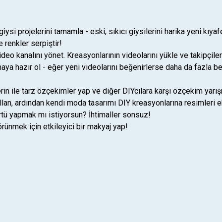
ysi projelerini tamamla - eski, sıkıcı giysilerini harika yeni kıyaf
 renkler serpiştir!
eo kanalını yönet. Kreasyonlarının videolarını yükle ve takipçiler
aya hazır ol - eğer yeni videolarını beğenirlerse daha da fazla be
in ile tarz özçekimler yap ve diğer DIYcılara karşı özçekim yarışm
an, ardından kendi moda tasarımı DIY kreasyonlarına resimleri ek
örtü yapmak mı istiyorsun? İhtimaller sonsuz!
rünmek için etkileyici bir makyaj yap!