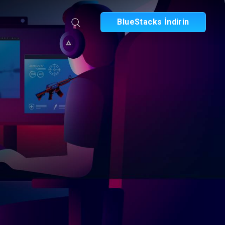
BlueStacks İndirin