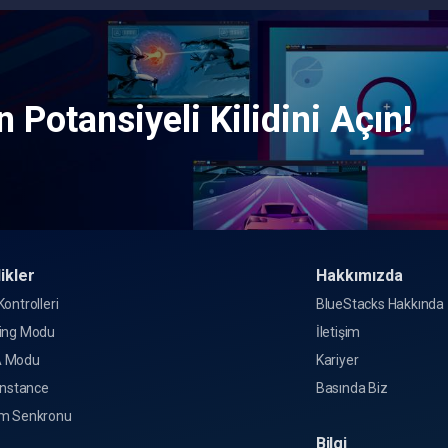
 Potansiyeli Kilidini Açın!
ikler
Hakkımızda
ontrolleri
BlueStacks Hakkında
ing Modu
İletişim
 Modu
Kariyer
Instance
Basında Biz
m Senkronu
Bilgi
o