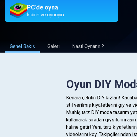
PC'de oyna
İndirin ve oynayın
Genel Bakış
Galeri
Nasıl Oynanır ?
Oyun DIY Moda
Kenara çekilin DIY kızları! Kasaba
stil verilmiş kıyafetlerini giy ve
Müthiş tarz DIY moda tasarım yete
kullanarak sıradan giysilerini aşır
haline getir! Yeni, tarz kıyafetle
videolarını koy. Takipçilerinden ist