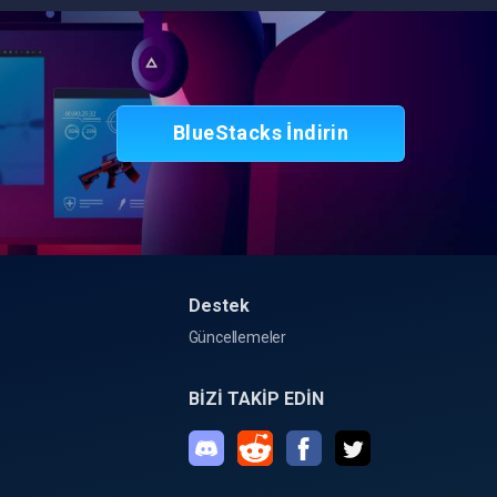
BlueStacks İndirin
Destek
Güncellemeler
BİZİ TAKİP EDİN