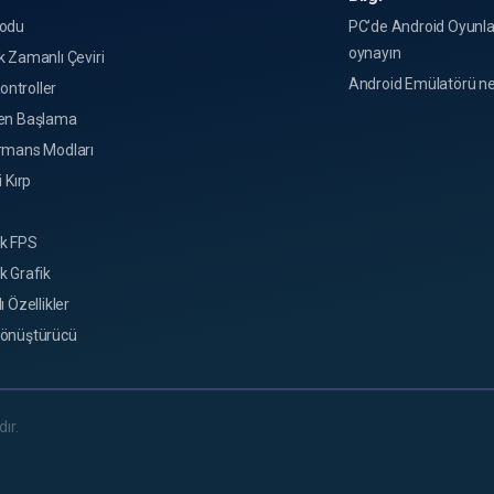
odu
PC’de Android Oyunla
oynayın
 Zamanlı Çeviri
Android Emülatörü ne
Kontroller
en Başlama
rmans Modları
i Kırp
k FPS
k Grafik
ı Özellikler
önüştürücü
ır.