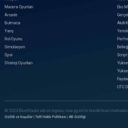
Macera Oyunları
Eko M
Arcade
Gerçek
Bulmaca
Akıllı 
Yarış
Yenid
Rol Oyunu
Perfo
Simülasyon
Belleğ
Spor
Script
Strateji Oyunları
Yükse
Yükse
Faydal
UTC D
© 2023 BlueStacks adı ve logosu, now.gg inc'in tescilli ticari markalarıd
Gizlilik ve koşullar
|
Telif Hakkı Politikası
|
AB Gizliliği