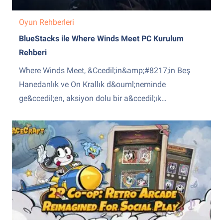
Oyun Rehberleri
BlueStacks ile Where Winds Meet PC Kurulum
Rehberi
Where Winds Meet, &Ccedil;in&amp;#8217;in Beş
Hanedanlık ve On Krallık d&ouml;neminde
ge&ccedil;en, aksiyon dolu bir a&ccedil;ık
d&uuml;nya mobil RPG oyunu. Sizi savaşlar,
g&uuml;&ccedil; m&uuml;cadeleleri ve kahramanlık
&ouml;yk&uuml;leriyle dolu nefes kesici bir diyara
davet ediyor. Gen&ccedil; bir d&ouml;v&uuml;ş
sanat&ccedil;ısını y&ouml;netin, Wuxia
d&ouml;v&uuml;ş sanatında ustalaşın ve bu canlı
d&uuml;nyanın k&uuml;lt&uuml;rel zenginliğini
keşfedin. Sakin...