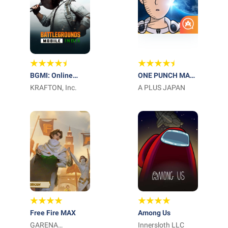
BGMI: Online
ONE PUNCH MAN:
Multiplayer Game
KRAFTON, Inc.
WORLD
A PLUS JAPAN
Free Fire MAX
Among Us
GARENA
Innersloth LLC