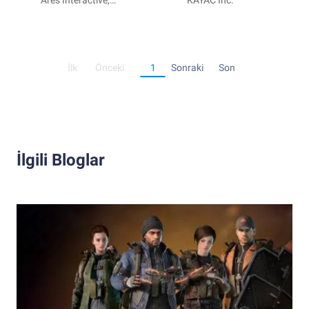
Dead: Aftermath
Ares Interactive,
KAYAC Inc.
Inc.
İlk
Önceki
1
Sonraki
Son
İlgili Bloglar