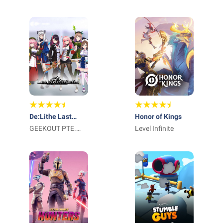
Publishing, Inc.
De:Lithe Last
Honor of Kings
Memories
GEEKOUT PTE.
Level Infinite
LTD.