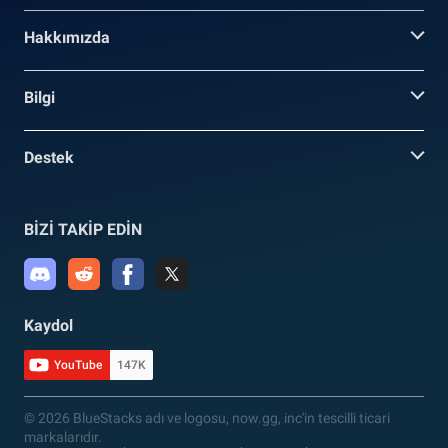
Hakkımızda
Bilgi
Destek
BİZİ TAKİP EDİN
Kaydol
YouTube
147K
© 2026 BlueStacks adı ve logosu, now.gg, inc'in tescilli ticari
markalarıdır.