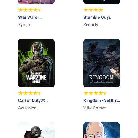
Star Wars:
Stumble Guys
Hunters™
Zynga
Scopely
Call of Duty®:
Kingdom -Netflix
Warzone™ Mobile
Activision
Soulslike RPG
YJM Games
Publishing, Inc.