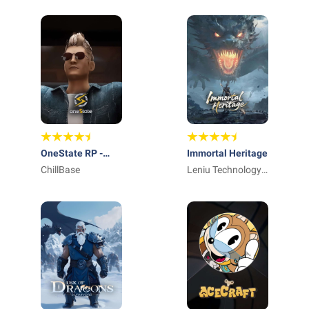
OneState RP -
Immortal Heritage
Role Play Life
ChillBase
Leniu Technology
Co., Limited