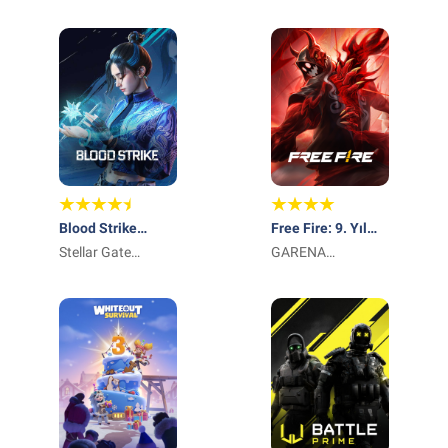
Games Private
Blood Strike
Free Fire: 9. Yıl
Max:One-Punch
Stellar Gate
Dönümü
GARENA
Man
Games
INTERNATIONAL I