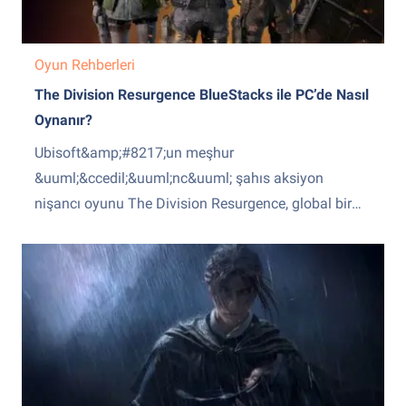
Oyun Rehberleri
The Division Resurgence BlueStacks ile PC’de Nasıl
Oynanır?
Ubisoft&amp;#8217;un meşhur
&uuml;&ccedil;&uuml;nc&uuml; şahıs aksiyon
nişancı oyunu The Division Resurgence, global bir
kriz sonrası New York şehrinde ge&ccedil;en
&ccedil;arpıcı bir a&ccedil;ık d&uuml;nya deneyimi
sunarak mobil platforma geliyor. Karanlık
B&ouml;lge (Dark Zone) ve rekabet&ccedil;i
Hakimiyet (Domination) modu da dahil olmak
&uuml;zere hem PvP hem de PvE modları sunan bu
mobil MMO,...