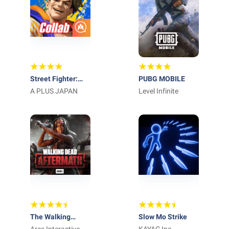
Street Fighter:
PUBG MOBILE
Duel
A PLUS JAPAN
Level Infinite
The Walking
Slow Mo Strike