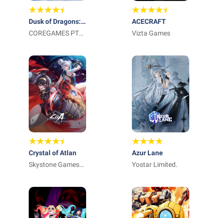
Dusk of Dragons:
ACECRAFT
Survivors
COREGAMES PTE.
Vizta Games
LTD.
Crystal of Atlan
Azur Lane
Skystone Games
Yostar Limited.
Pte. Ltd.