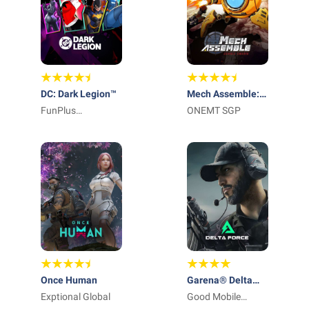
DC: Dark Legion™
Mech Assemble:
FunPlus
Zombie Swarm
ONEMT SGP
International AG
Once Human
Garena® Delta
Exptional Global
Force
Good Mobile