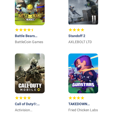
Battle Bears
Standoff 2
Heroes
BattleCoin Games
AXLEBOLT LTD
Call of Duty®:
TAKEDOWN
Mobile
Activision
LEGENDS
Fried Chicken Labs