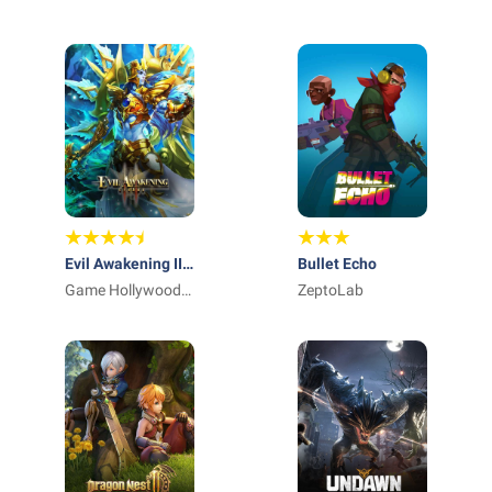
INTERNATIONAL I
Evil Awakening II :
Bullet Echo
Erebus
Game Hollywood
ZeptoLab
Hong Kong
Limited