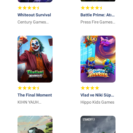
Whiteout Survival
Battle Prime: Atış
Century Games
oyunları
Press Fire Games
Pte. Ltd.
Limited
The Final Moment
Vlad ve Niki Süper
KIHN YAUH
Kahramanlar
Hippo Kids Games
SCIENCE AND
TECHNOLOGY
CO., LIMITED