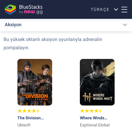
TÜRKÇE
Aksiyon
Bu yüksek oktanlı aksiyon oyunlarıyla adrenalin
pompalayın.
The Division
Where Winds
Resurgence
Ubisoft
Meet
Exptional Global