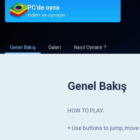
PC'de oyna
İndirin ve oynayın
Genel Bakış
Galeri
Nasıl Oynanır ?
Genel Bakış
HOW TO PLAY:
+ Use buttons to jump, move