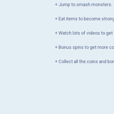
+ Jump to smash monsters.
+ Eat items to become strong
+ Watch lots of videos to get
+ Bonus spins to get more co
+ Collect all the coins and bo
You can purchase characters 
For difficulty levels, you wil
- ""Powerup"" to increase str