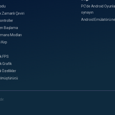
odu
PC’de Android Oyunla
oynayın
 Zamanlı Çeviri
Android Emülatörü ne
Kontroller
en Başlama
rmans Modları
i Kırp
k FPS
k Grafik
ı Özellikler
önüştürücü
ır.