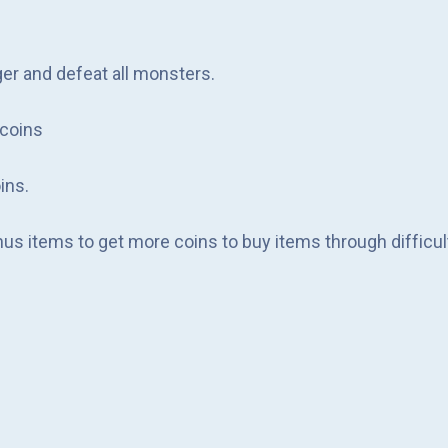
er and defeat all monsters.
 coins
ins.
nus items to get more coins to buy items through difficult
or items in the Shop with coins collected or watch vide
l need help from 3 items hidden in bricks or use the coins y
ength