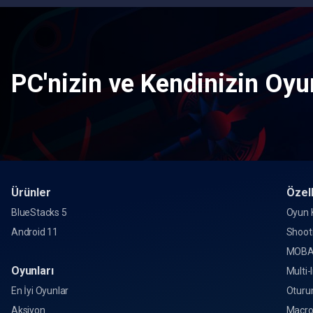
PC'nizin ve Kendinizin Oyun
Ürünler
Özell
BlueStacks 5
Oyun K
Android 11
Shoot
MOBA
Oyunları
Multi-
En İyi Oyunlar
Oturu
Aksiyon
Macr