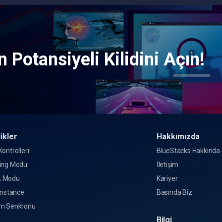
 Potansiyeli Kilidini Açın!
ikler
Hakkımızda
ontrolleri
BlueStacks Hakkında
ing Modu
İletişim
 Modu
Kariyer
Instance
Basında Biz
m Senkronu
Bilgi
o