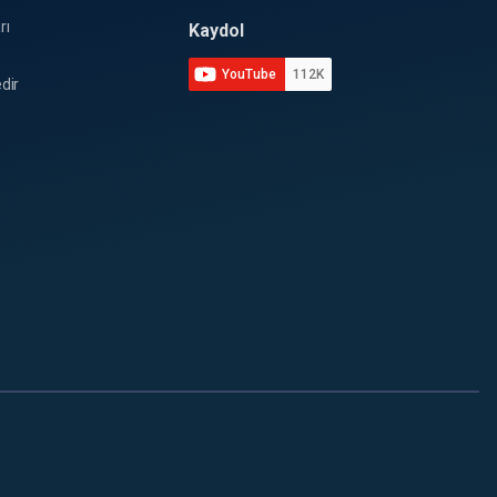
rı
Kaydol
YouTube
112K
dir