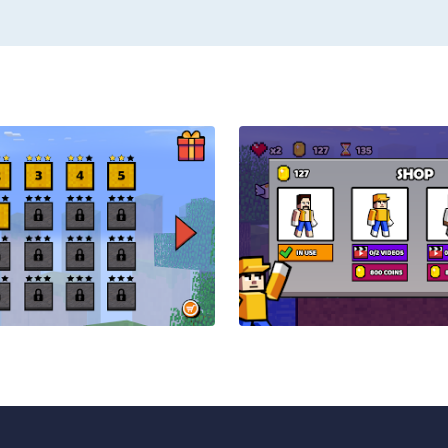
y to bomb the enemy
and become invincible against all enemies