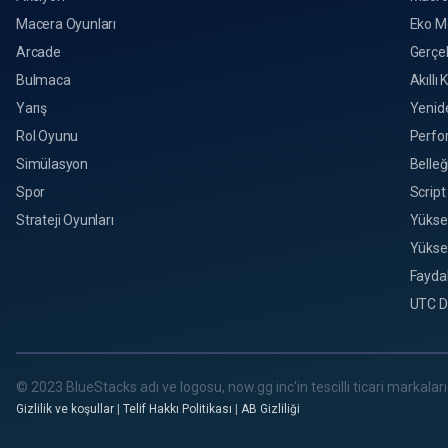
Macera Oyunları
Eko M
Arcade
Gerçek
Bulmaca
Akıllı 
Yarış
Yenid
Rol Oyunu
Perfo
Simülasyon
Belleğ
Spor
Script
Strateji Oyunları
Yükse
Yükse
Faydal
UTC D
© 2023 BlueStacks adı ve logosu, now.gg inc'in tescilli ticari markalarıd
Gizlilik ve koşullar
|
Telif Hakkı Politikası
|
AB Gizliliği