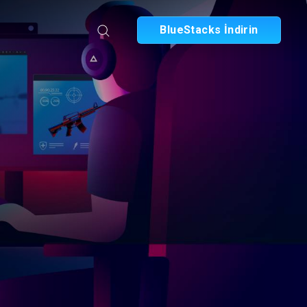
BlueStacks İndirin