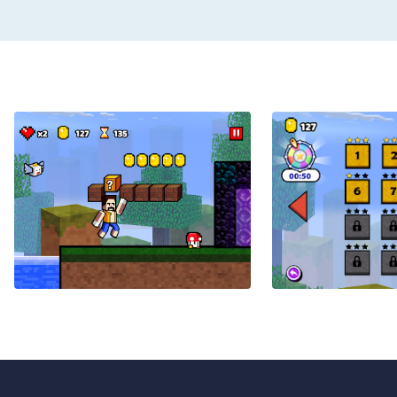
- ""Bomb ""to have the abilit
- “Shield ""to wear a shield 