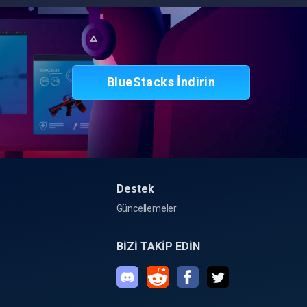
BlueStacks İndirin
Destek
Güncellemeler
BİZİ TAKİP EDİN