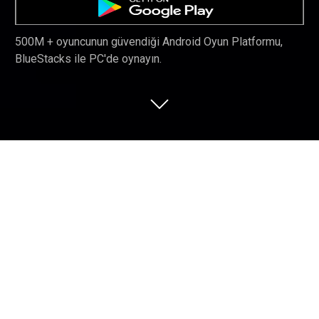
500M + oyuncunun güvendiği Android Oyun Platformu,
BlueStacks ile PC'de oynayın.