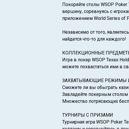
Покоряйте столы WSOP Poker T
вершину, соревнуясь с игрока
приложением World Series of P
Независимо от того, являетес
найдется что-то для каждого!
КОЛЛЕКЦИОННЫЕ ПРЕДМЕТ
Игра в покер WSOP Texas Hold
можете похвастаться ими в св
ЗАХВАТЫВАЮЩИЕ РЕЖИМЫ 
Сможете ли вы обыграть кази
Завладейте покерным столом 
Множество потрясающих беспл
ТУРНИРЫ С ПРИЗАМИ
Турнирная игра WSOP Poker Te
холдему и соревнуйтесь в пок