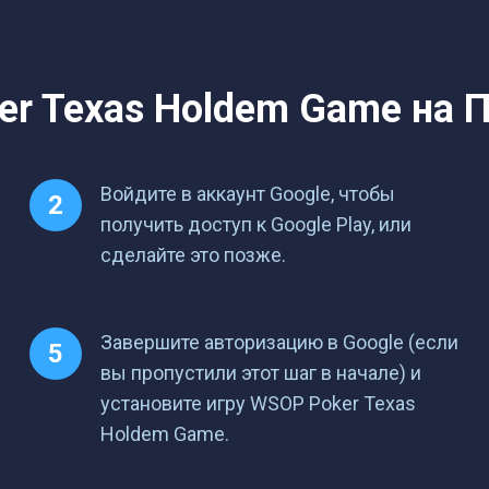
r Texas Holdem Game на ПК
Войдите в аккаунт Google, чтобы
получить доступ к Google Play, или
сделайте это позже.
Завершите авторизацию в Google (если
вы пропустили этот шаг в начале) и
установите игру WSOP Poker Texas
Holdem Game.