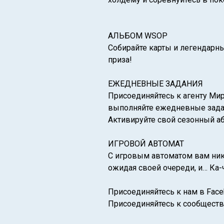
АЛЬБОМ WSOP
Собирайте карты и легендарн
приза!
ЕЖЕДНЕВНЫЕ ЗАДАНИЯ
Присоединяйтесь к агенту Мир
выполняйте ежедневные задани
Активируйте свой сезонный аб
ИГРОВОЙ АВТОМАТ
С игровым автоматом вам нико
ожидая своей очереди, и… Ка-
Присоединяйтесь к нам в Faceb
Присоединяйтесь к сообществу 