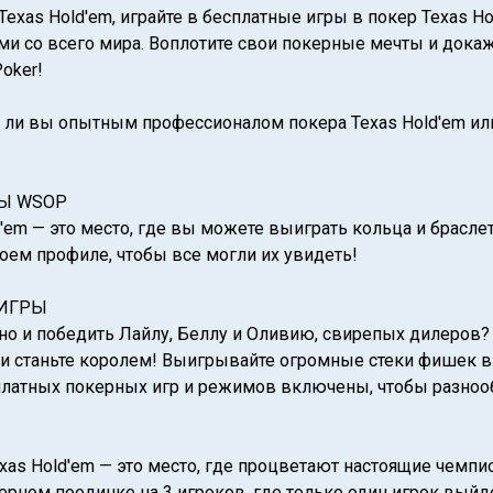
exas Hold'em, играйте в бесплатные игры в покер Texas Ho
ми со всего мира. Воплотите свои покерные мечты и дока
oker!
ь ли вы опытным профессионалом покера Texas Hold'em ил
Ы WSOP
'em — это место, где вы можете выиграть кольца и брасле
оем профиле, чтобы все могли их увидеть!
ИГРЫ
но и победить Лайлу, Беллу и Оливию, свирепых дилеров?
и станьте королем! Выигрывайте огромные стеки фишек в 
атных покерных игр и режимов включены, чтобы разнообр
xas Hold'em — это место, где процветают настоящие чемп
ерном поединке на 3 игроков, где только один игрок выйд