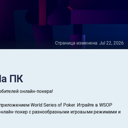
Страница изменена:
Jul 22, 2026
На ПК
юбителей онлайн-покера!
риложением World Series of Poker. Играйте в WSOP
й онлайн-покер с разнообразными игровыми режимами и