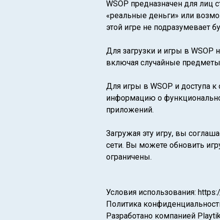
WSOP предназначен для лиц ст
«реальные деньги» или возмож
этой игре не подразумевает б
Для загрузки и игры в WSOP н
включая случайные предметы
Для игры в WSOP и доступа к
информацию о функционально
приложений.
Загружая эту игру, вы соглаш
сети. Вы можете обновить игр
ограничены.
Условия использования: https:/
Политика конфиденциальности: 
Разработано компанией Playti