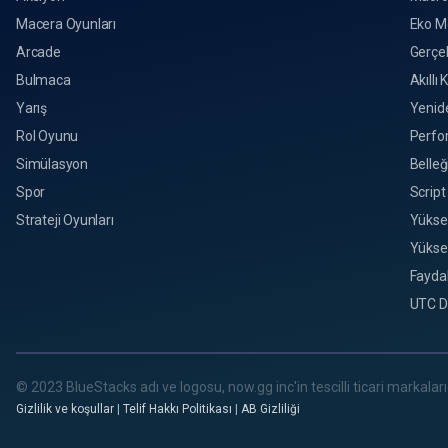
Macera Oyunları
Eko M
Arcade
Gerçek
Bulmaca
Akıllı 
Yarış
Yenid
Rol Oyunu
Perfo
Simülasyon
Belleğ
Spor
Script
Strateji Oyunları
Yükse
Yükse
Faydal
UTC D
© 2023 BlueStacks adı ve logosu, now.gg inc'in tescilli ticari markalarıd
Gizlilik ve koşullar
|
Telif Hakkı Politikası
|
AB Gizliliği