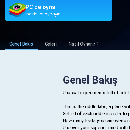
PC'de oyna
İndirin ve oynayın
Genel Bakış
Galeri
Nasıl Oynanır ?
Genel Bakış
Unusual experiments full of riddl
This is the riddle labs, a place 
Get rid of each riddle in order to
How many tests you can overcome
Uncover your superior mind with 