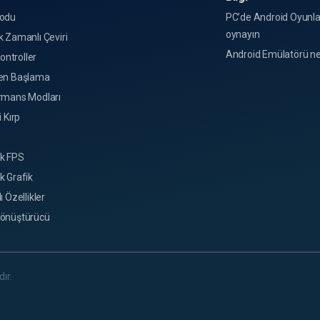
odu
PC’de Android Oyunla
oynayın
 Zamanlı Çeviri
Android Emülatörü ne
Kontroller
en Başlama
rmans Modları
i Kırp
k FPS
k Grafik
ı Özellikler
önüştürücü
ır.