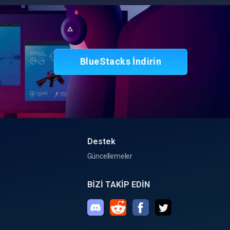
BlueStacks İndirin
Destek
Güncellemeler
BİZİ TAKİP EDİN