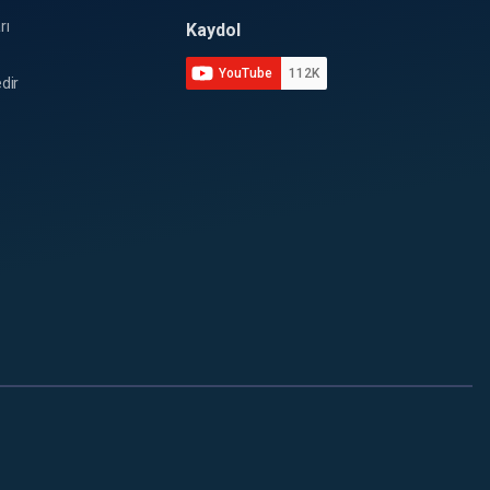
rı
Kaydol
YouTube
112K
dir