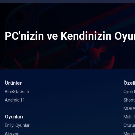
PC'nizin ve Kendinizin Oyun
Ürünler
Özell
BlueStacks 5
Oyun K
Android 11
Shoot
MOBA
Oyunları
Multi-
En İyi Oyunlar
Oturu
Aksiyon
Macr