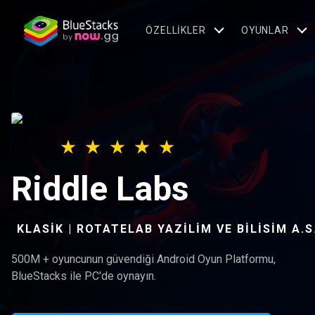
ÖZELLIKLER
OYUNLAR
Riddle Labs
KLASIK | ROTATELAB YAZILIM VE BILISIM A.S
500M + oyuncunun güvendiği Android Oyun Platformu,
BlueStacks ile PC'de oynayın.