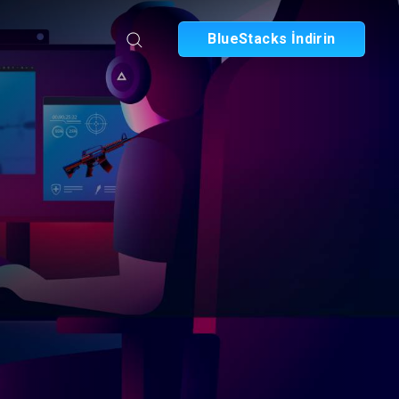
BlueStacks İndirin