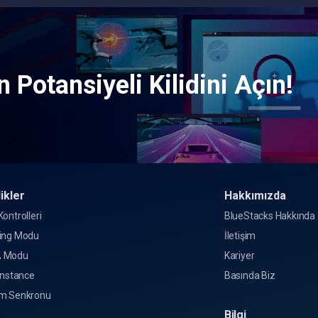
 Potansiyeli Kilidini Açın!
ikler
Hakkımızda
ontrolleri
BlueStacks Hakkında
ing Modu
İletişim
 Modu
Kariyer
Instance
Basında Biz
m Senkronu
Bilgi
o