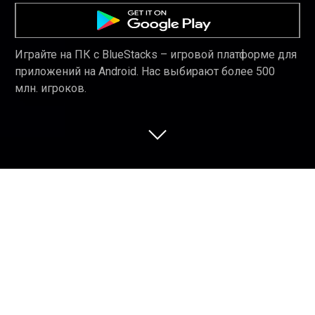
Играйте на ПК с BlueStacks – игровой платформе для
приложений на Android. Нас выбирают более 500
млн. игроков.