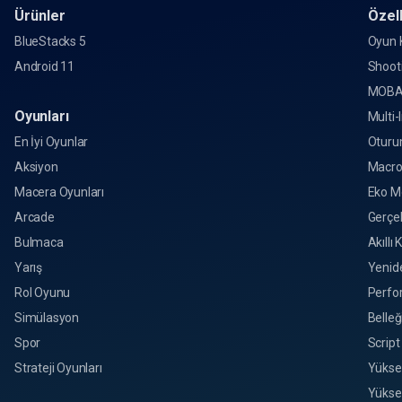
Ürünler
Özell
BlueStacks 5
Oyun K
Android 11
Shoot
MOBA
Oyunları
Multi-
En İyi Oyunlar
Oturu
Aksiyon
Macr
Macera Oyunları
Eko M
Arcade
Gerçek
Bulmaca
Akıllı 
Yarış
Yenid
Rol Oyunu
Perfo
Simülasyon
Belleğ
Spor
Script
Strateji Oyunları
Yükse
Yükse