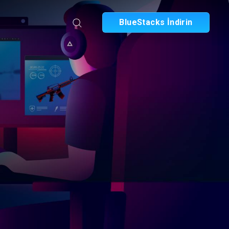
BlueStacks İndirin