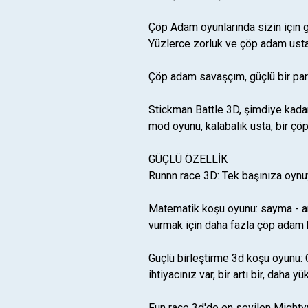
Çöp Adam oyunlarında sizin için ge
Yüzlerce zorluk ve çöp adam usta
Çöp adam savaşçım, güçlü bir par
Stickman Battle 3D, şimdiye kadar
mod oyunu, kalabalık usta, bir çö
GÜÇLÜ ÖZELLİK
Runnn race 3D: Tek başınıza oynu
Matematik koşu oyunu: sayma - art
vurmak için daha fazla çöp adam 
Güçlü birleştirme 3d koşu oyunu:
ihtiyacınız var, bir artı bir, daha
Fun race 3d'de en sevilen Mightyy