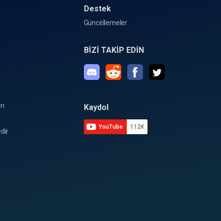
Destek
Güncellemeler
BİZİ TAKİP EDİN
rı
Kaydol
YouTube
112K
dir