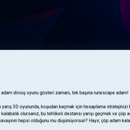
p adam dövüş oyunu gösteri zamanı, tek başına runescape adam!
yarış 3D oyununda, koşudan kaçmak için hesaplama stratejinizi ku
r kalabalık olursanız, bu tehlikeli destansı yarışı geçmek ve çöp
kk savaşının hepsi olduğunu mu düşünüyorsun? Hayır, çöp adam kala