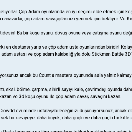
liyorlar. Çöp Adam oyunlarında en iyi seçimi elde etmek için koşun
 canavarlar, çöp adam savaşçılarınızı yenmek için bekliyor. Ve K
tidesin! Bu bir koşu oyunu, dövüş oyunu veya çatışma oyunu deği
ki en destansı yarış ve çöp adam usta oyunlarından biridir! Kolay
p adam ustası ve çöp adam kalabalığıyla dolu Stickman Battle 3D'
yorsunuz ancak bu Count a masters oyununda asla yalnız kalmayac
ı, eksi, bölme, çarpma, sihirli sayıyı kale, çevrimdışı oyunda da
kazan ve 3d koşu oyunu ile çöp adam savaş savaşını kazan.
 Crowdd evriminde ustalaşabileceğinizi düşünüyorsunuz, ancak dö
 yüksek bir seviyeye, daha büyük, daha güçlü ve daha güçlü bir kitle e
 Party temasına ve tüm zamanların tetikçi karakterlerine sahip b