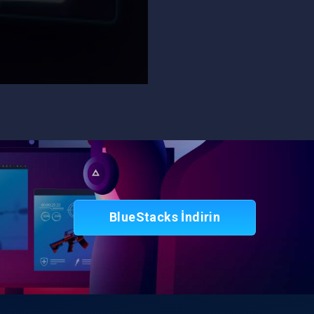
BlueStacks İndirin