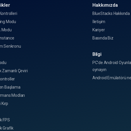
ikler
Hakkımızda
ontrolleri
BlueStacks Hakkında
ing Modu
İletişim
 Modu
Kariyer
Instance
Basında Biz
m Senkronu
Bilgi
o
odu
PC’de Android Oyunla
oynayın
 Zamanlı Çeviri
Android Emülatörü ne
Kontroller
en Başlama
rmans Modları
i Kırp
k FPS
k Grafik