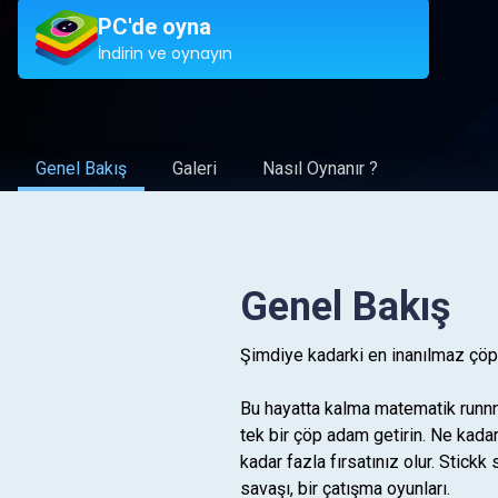
PC'de oyna
İndirin ve oynayın
Genel Bakış
Galeri
Nasıl Oynanır ?
Genel Bakış
Şimdiye kadarki en inanılmaz çö
Bu hayatta kalma matematik runnn 
tek bir çöp adam getirin. Ne kada
kadar fazla fırsatınız olur. Stic
savaşı, bir çatışma oyunları.