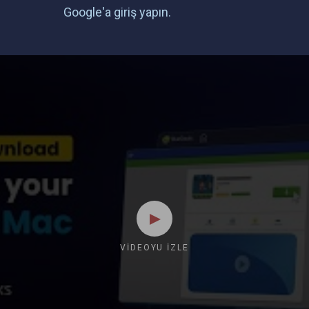
Google'a giriş yapın.
VIDEOYU İZLE