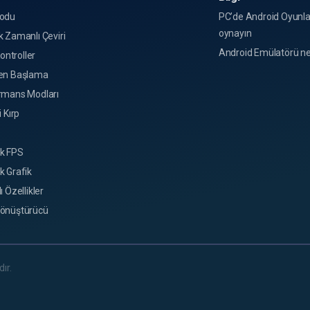
odu
PC’de Android Oyunla
oynayın
 Zamanlı Çeviri
Android Emülatörü ne
Kontroller
en Başlama
rmans Modları
i Kırp
k FPS
k Grafik
ı Özellikler
önüştürücü
ır.