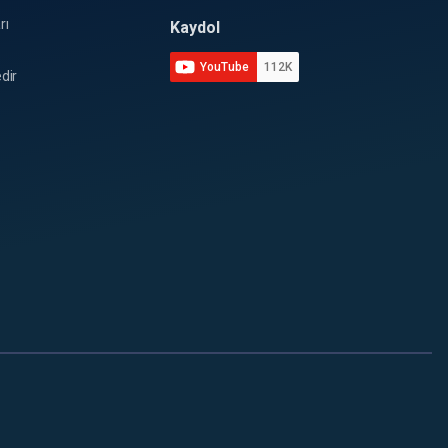
rı
Kaydol
YouTube
112K
dir