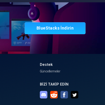
BlueStacks İndirin
Destek
Güncellemeler
BİZİ TAKİP EDİN