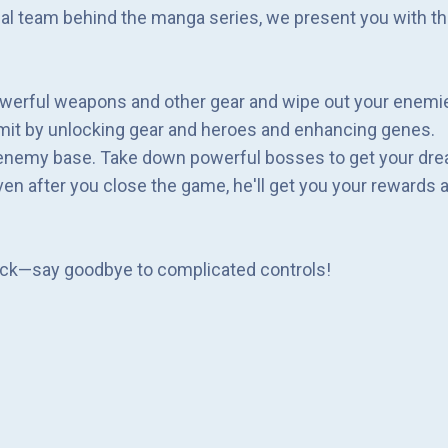
iginal team behind the manga series, we present you with 
powerful weapons and other gear and wipe out your enemi
limit by unlocking gear and heroes and enhancing genes.
 enemy base. Take down powerful bosses to get your dre
ven after you close the game, he'll get you your rewards a
lock—say goodbye to complicated controls!
nce
 amazing shooting experience!
 cope with different scenarios. If that's still not enoug
in this game. The right talent combination makes all the d