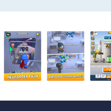
Clever map design, a variety
your home and crush the Zom
4. Licensed characters and st