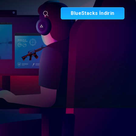
BlueStacks İndirin