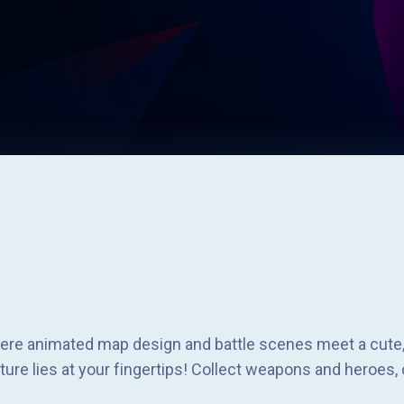
ere animated map design and battle scenes meet a cute, 
nture lies at your fingertips! Collect weapons and heroes