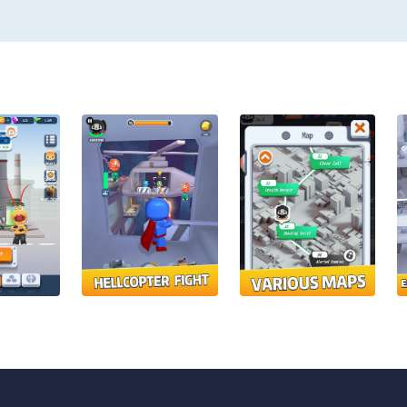
 of monsters, unique boss challenges... And more! Make g
bie Legion!
oryline.