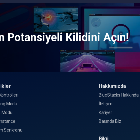
 Potansiyeli Kilidini Açın!
ikler
Hakkımızda
ontrolleri
BlueStacks Hakkında
ing Modu
İletişim
 Modu
Kariyer
Instance
Basında Biz
m Senkronu
Bilgi
o