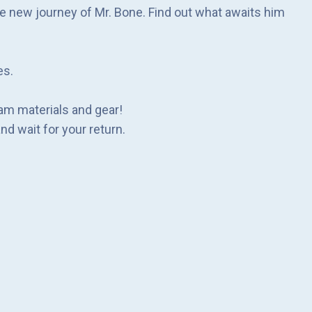
the new journey of Mr. Bone. Find out what awaits him
es.
am materials and gear!
nd wait for your return.
h, the Gatling Gun and RPG are waiting for you to
ifference!