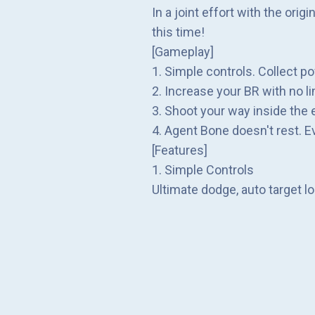
In a joint effort with the or
this time!
[Gameplay]
1. Simple controls. Collect 
2. Increase your BR with no 
3. Shoot your way inside the
4. Agent Bone doesn't rest. E
[Features]
1. Simple Controls
Ultimate dodge, auto target 
2. Realistic Shooting Experie
Realistic ballistics bring an
Choose from dozens of guns to
unlock them!
3. Strategy is key!
Tons of talents are available 