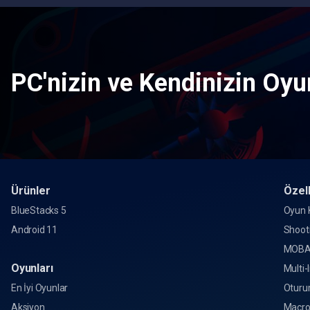
PC'nizin ve Kendinizin Oyun
Ürünler
Özell
BlueStacks 5
Oyun K
Android 11
Shoot
MOBA
Oyunları
Multi-
En İyi Oyunlar
Oturu
Aksiyon
Macr