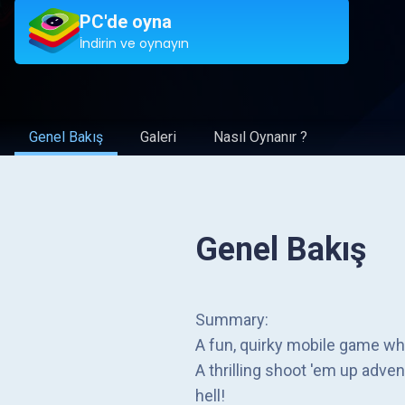
PC'de oyna
İndirin ve oynayın
Genel Bakış
Galeri
Nasıl Oynanır ?
Genel Bakış
Summary:
A fun, quirky mobile game wh
A thrilling shoot 'em up adve
hell!