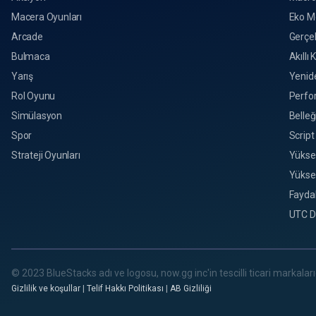
Macera Oyunları
Eko M
Arcade
Gerçek
Bulmaca
Akıllı 
Yarış
Yenid
Rol Oyunu
Perfo
Simülasyon
Belleğ
Spor
Script
Strateji Oyunları
Yükse
Yükse
Faydal
UTC D
© 2023 BlueStacks adı ve logosu, now.gg inc'in tescilli ticari markalarıd
Gizlilik ve koşullar
|
Telif Hakkı Politikası
|
AB Gizliliği