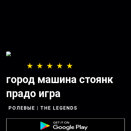
город машина стоянк
прадо игра
РОЛЕВЫЕ | THE LEGENDS