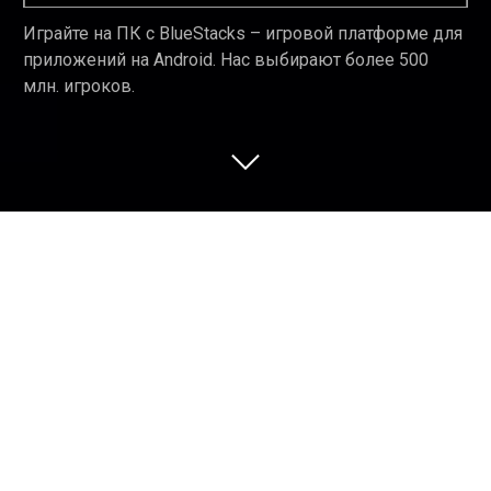
Играйте на ПК с BlueStacks – игровой платформе для
приложений на Android. Нас выбирают более 500
млн. игроков.