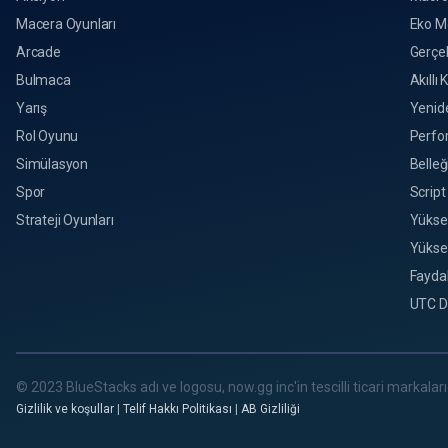
Macera Oyunları
Eko M
Arcade
Gerçek
Bulmaca
Akıllı 
Yarış
Yenid
Rol Oyunu
Perfo
Simülasyon
Belleğ
Spor
Script
Strateji Oyunları
Yükse
Yükse
Faydal
UTC D
© 2023 BlueStacks adı ve logosu, now.gg inc'in tescilli ticari markalarıd
Gizlilik ve koşullar
|
Telif Hakkı Politikası
|
AB Gizliliği