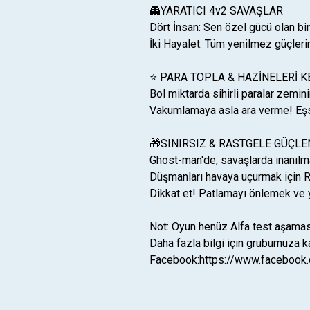
👻YARATICI 4v2 SAVAŞLAR
Dört İnsan: Sen özel gücü olan bir
İki Hayalet: Tüm yenilmez güçlerin
⭐ PARA TOPLA & HAZİNELERİ K
Bol miktarda sihirli paralar zemin
Vakumlamaya asla ara verme! Eşsiz
🎁SINIRSIZ & RASTGELE GÜÇL
Ghost-man'de, savaşlarda inanılma
Düşmanları havaya uçurmak için 
Dikkat et! Patlamayı önlemek ve 
Not: Oyun henüz Alfa test aşamas
Daha fazla bilgi için grubumuza ka
Facebook:https://www.faceboo