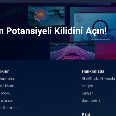
 Potansiyeli Kilidini Açın!
ikler
Hakkımızda
ontrolleri
BlueStacks Hakkında
ing Modu
İletişim
 Modu
Kariyer
Instance
Basında Biz
m Senkronu
Bilgi
o