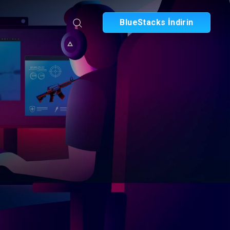
BlueStacks İndirin