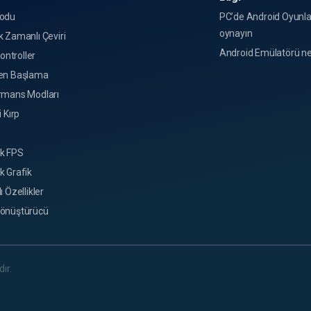
odu
PC’de Android Oyunla
oynayın
 Zamanlı Çeviri
Android Emülatörü ne
Kontroller
en Başlama
rmans Modları
i Kırp
k FPS
k Grafik
ı Özellikler
önüştürücü
ır.