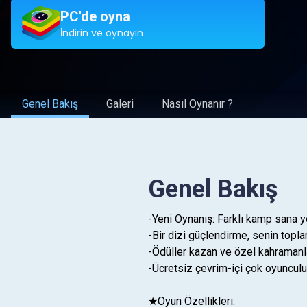
PC'de oyna
İndirin ve oynayın
Genel Bakış
Galeri
Nasıl Oynanır ?
Genel Bakış
-Yeni Oynanış: Farklı kamp sana y
-Bir dizi güçlendirme, senin topla
-Ödüller kazan ve özel kahramanla
-Ücretsiz çevrim-içi çok oyuncul
★Oyun Özellikleri: