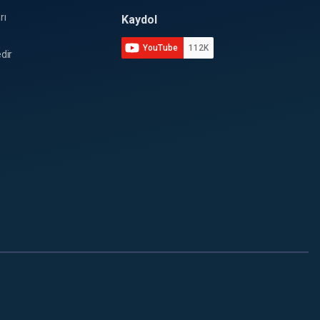
rı
Kaydol
YouTube
112K
dir