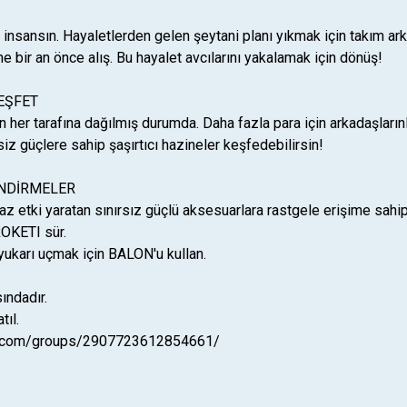
 insansın. Hayaletlerden gelen şeytani planı yıkmak için takım arka
e bir an önce alış. Bu hayalet avcılarını yakalamak için dönüş!
EŞFET
in her tarafına dağılmış durumda. Daha fazla para için arkadaşlarınl
 güçlere sahip şaşırtıcı hazineler keşfedebilirsin!
ENDİRMELER
z etki yaratan sınırsız güçlü aksesuarlara rastgele erişime sahi
ROKETI sür.
yukarı uçmak için BALON'u kullan.
ındadır.
tıl.
k.com/groups/2907723612854661/