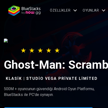
ÖZELLIKLER
OYUNLAR
Ghost-Man: Scrambl
KLASIK | STUDIO VEGA PRIVATE LIMITED
500M + oyuncunun güvendiği Android Oyun Platformu,
BlueStacks ile PC'de oynayın.