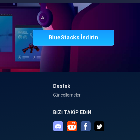
BlueStacks İndirin
Destek
Güncellemeler
BİZİ TAKİP EDİN