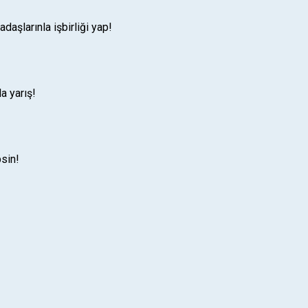
daşlarınla işbirliği yap!
a yarış!
psin!