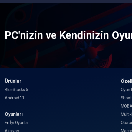
PC'nizin ve Kendinizin Oyun
Ürünler
Özell
BlueStacks 5
Oyun K
Android 11
Shoot
MOBA
Oyunları
Multi-
En İyi Oyunlar
Oturu
Aksiyon
Macr