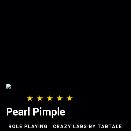
Pearl Pimple
ROLE PLAYING | CRAZY LABS BY TABTALE