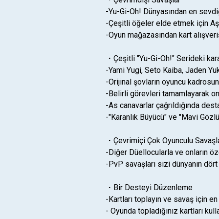
-Yu-Gi-Oh! Dünyasından en sevdiğ
-Çeşitli öğeler elde etmek için 
-Oyun mağazasından kart alışveriş
・Çeşitli "Yu-Gi-Oh!" Serideki kar
-Yami Yugi, Seto Kaiba, Jaden Yu
-Orijinal şovların oyuncu kadrosu
-Belirli görevleri tamamlayarak on
-As canavarlar çağrıldığında dest
-"Karanlık Büyücü" ve "Mavi Gözlü
・Çevrimiçi Çok Oyunculu Savaşl
-Diğer Düellocularla ve onların ö
-PvP savaşları sizi dünyanın dört 
・Bir Desteyi Düzenleme
-Kartları toplayın ve savaş için 
- Oyunda topladığınız kartları kul