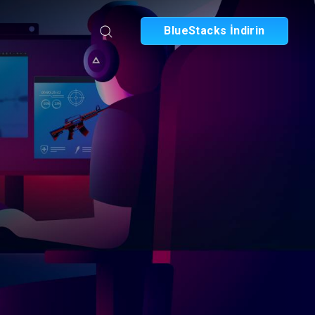
BlueStacks İndirin