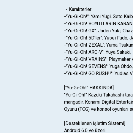
・Karakterler
-"Yu-Gi-Oh!": Yami Yugi, Seto Kai
-"Yu-Gi-Oh! BOYUTLARIN KARANLI
-"Yu-Gi-Oh! GX": Jaden Yuki, Chaz
-"Yu-Gi-Oh! 5D'ler": Yusei Fudo, J
-"Yu-Gi-Oh! ZEXAL": Yuma Tsukum
-"Yu-Gi-Oh! ARC-V": Yuya Sakaki,
-"Yu-Gi-Oh! VRAINS": Playmaker ve
-"Yu-Gi-Oh! SEVENS": Yuga Ohdo, 
-"Yu-Gi-Oh! GO RUSH!!": Yudias V
["Yu-Gi-Oh!" HAKKINDA]
"Yu-Gi-Oh!" Kazuki Takahashi tar
mangadır. Konami Digital Entertai
Oyunu (TCG) ve konsol oyunları sa
[Desteklenen İşletim Sistemi]
Android 6.0 ve üzeri