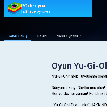
PC'de oyna
İndirin ve oynayın
Genel Bakış
Galeri
Nasıl Oynanır ?
Oyun Yu-Gi-Oh
"Yu-Gi-Oh!" mobil uygulama olarak 
Dünyanın en iyi Düellocusu olun!
Her yerde, her zaman! Kendinizi ta
["Yu-Gi-Oh! Duel Links" HAKKIND