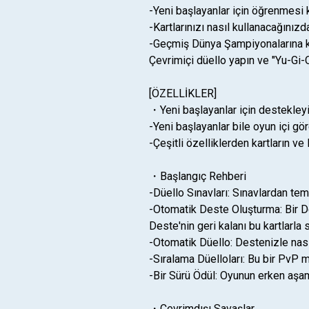
-Yeni başlayanlar için öğrenmesi k
-Kartlarınızı nasıl kullanacağınız
-Geçmiş Dünya Şampiyonalarına ka
Çevrimiçi düello yapın ve "Yu-Gi-
[ÖZELLİKLER]
・Yeni başlayanlar için destekleyi
-Yeni başlayanlar bile oyun içi gör
-Çeşitli özelliklerden kartların ve
・Başlangıç Rehberi
-Düello Sınavları: Sınavlardan tem
-Otomatik Deste Oluşturma: Bir De
Deste'nin geri kalanı bu kartlarla 
-Otomatik Düello: Destenizle nası
-Sıralama Düelloları: Bu bir PvP 
-Bir Sürü Ödül: Oyunun erken aşam
・Çevrimdışı Savaşlar