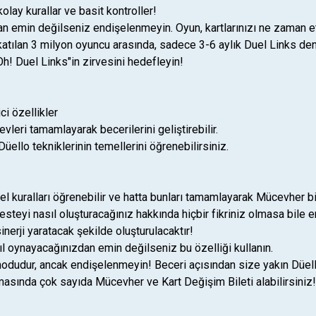
olay kurallar ve basit kontroller!
dan emin değilseniz endişelenmeyin. Oyun, kartlarınızı ne zaman e
tılan 3 milyon oyuncu arasında, sadece 3-6 aylık Duel Links den
Oh! Duel Links"in zirvesini hedefleyin!
ci özellikler
evleri tamamlayarak becerilerini geliştirebilir.
 Düello tekniklerinin temellerini öğrenebilirsiniz.
el kuralları öğrenebilir ve hatta bunları tamamlayarak Mücevher bi
steyi nasıl oluşturacağınız hakkında hiçbir fikriniz olmasa bile e
sinerji yaratacak şekilde oluşturulacaktır!
l oynayacağınızdan emin değilseniz bu özelliği kullanın.
modudur, ancak endişelenmeyin! Beceri açısından size yakın Düello
asında çok sayıda Mücevher ve Kart Değişim Bileti alabilirsiniz!