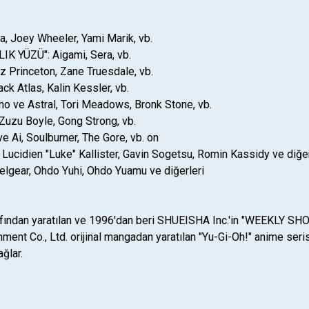
ba, Joey Wheeler, Yami Marik, vb.
K YÜZÜ": Aigami, Sera, vb.
z Princeton, Zane Truesdale, vb.
ack Atlas, Kalin Kessler, vb.
o ve Astral, Tori Meadows, Bronk Stone, vb.
 Zuzu Boyle, Gong Strong, vb.
 Ai, Soulburner, The Gore, vb. on
Lucidien "Luke" Kallister, Gavin Sogetsu, Romin Kassidy ve diğer
elgear, Ohdo Yuhi, Ohdo Yuamu ve diğerleri
afından yaratılan ve 1996'dan beri SHUEISHA Inc.'in "WEEKLY SHO
nment Co., Ltd. orijinal mangadan yaratılan "Yu-Gi-Oh!" anime ser
ğlar.