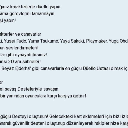
iniz karakterlerle düello yapın
Aşama görevlerini tamamlayın
i yapın!
akterler ve canavarlar
ki, Yusei Fudo, Yuma Tsukumo, Yuya Sakaki, Playmaker, Yuga Ohdo
nun seslendirmeleri!
lar gibi oynayabilirsiniz!
ansı 3D ara sahneler!
 Beyaz Ejderha" gibi canavarlarla en güçlü Düello Ustası olmak iç
ar
zel savaş Desteleriyle savaşın
bir yanından oyunculara karşı karşıya getirir!
en güçlü Desteyi oluşturun! Gelecekteki kart eklemeleri için bizi 
lanarak güvenilir desteni oluşturup düzenleyerek rakiplerinize ka