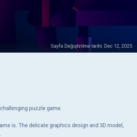
Sayfa Değiştirilme tarihi:
Dec 12, 2025
t, challenging puzzle game.
game is. The delicate graphics design and 3D model,
.