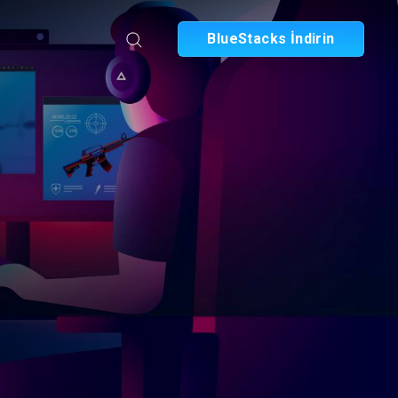
BlueStacks İndirin