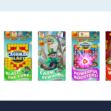
* Free to play
* Game of skill
* Exquisite design
* Daily rewards
Download now and enjoy the
*This game does not cost a
*Google Inc. does not sponso
(1) We do not have in-app pu
(2) We have complete guideli
our rules and guidelines firml
(3) We will only use your pers
http://www.shapekeeper.net/