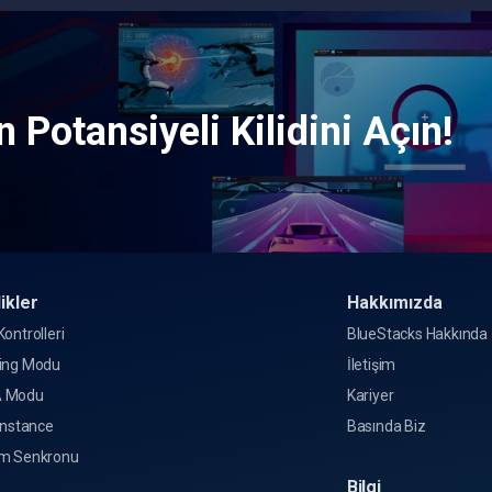
 Potansiyeli Kilidini Açın!
ikler
Hakkımızda
ontrolleri
BlueStacks Hakkında
ing Modu
İletişim
 Modu
Kariyer
Instance
Basında Biz
m Senkronu
Bilgi
o