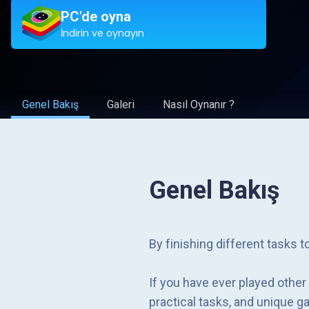
PC'de oyna
İndirin ve oynayın
Genel Bakış
Galeri
Nasıl Oynanır ?
Genel Bakış
By finishing different tasks 
If you have ever played othe
practical tasks, and unique 