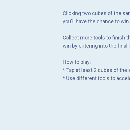
Clicking two cubes of the sam
you'll have the chance to win
Collect more tools to finish 
win by entering into the fina
How to play:
* Tap at least 2 cubes of the
* Use different tools to accel
* Try to make two tools close 
* Claim rewards after levels.
* Log in daily to get rewards.
* Play the wheel to get extra
Features: