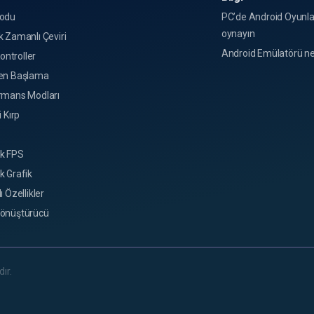
odu
PC’de Android Oyunla
oynayın
 Zamanlı Çeviri
Android Emülatörü ne
Kontroller
en Başlama
rmans Modları
i Kırp
k FPS
k Grafik
ı Özellikler
önüştürücü
ır.