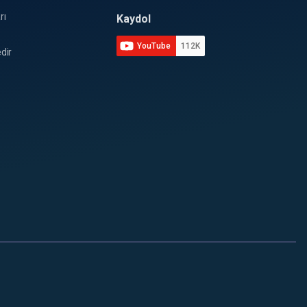
rı
Kaydol
YouTube
112K
dir