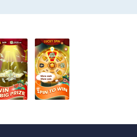
 game!
ny real money.
r, nor in any way affiliated with Cashman Blast.
rchases, nor do we provide any recharge entry, the game 
nes and requirements forprizes, learn more: http://www
y, if players violate rules and guidelines we will not provi
onal information when allowed by law. For more details, pl
privacy_policy.html