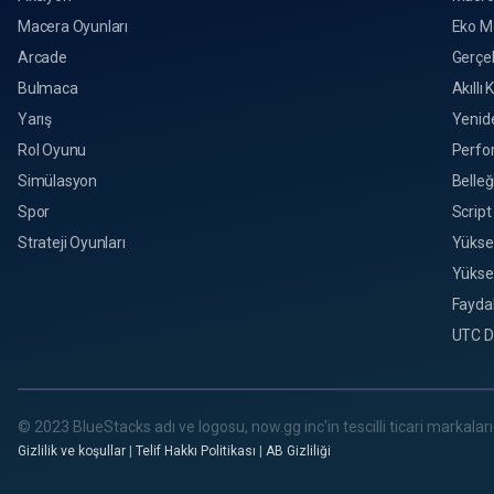
Macera Oyunları
Eko M
Arcade
Gerçek
Bulmaca
Akıllı 
Yarış
Yenid
Rol Oyunu
Perfo
Simülasyon
Belleğ
Spor
Script
Strateji Oyunları
Yükse
Yükse
Faydal
UTC D
© 2023 BlueStacks adı ve logosu, now.gg inc'in tescilli ticari markalarıd
Gizlilik ve koşullar
|
Telif Hakkı Politikası
|
AB Gizliliği