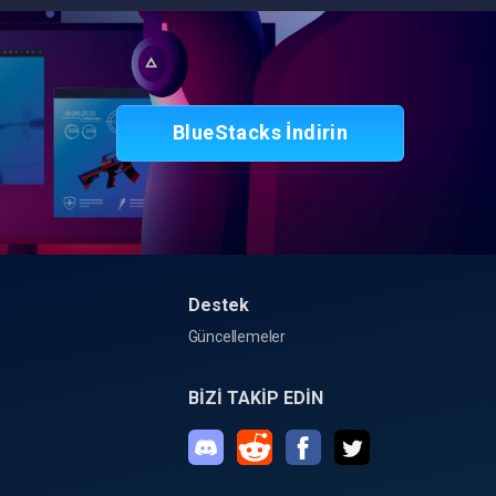
BlueStacks İndirin
Destek
Güncellemeler
BİZİ TAKİP EDİN