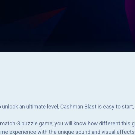
to unlock an ultimate level, Cashman Blast is easy to star
r match-3 puzzle game, you will know how different this 
game experience with the unique sound and visual effects