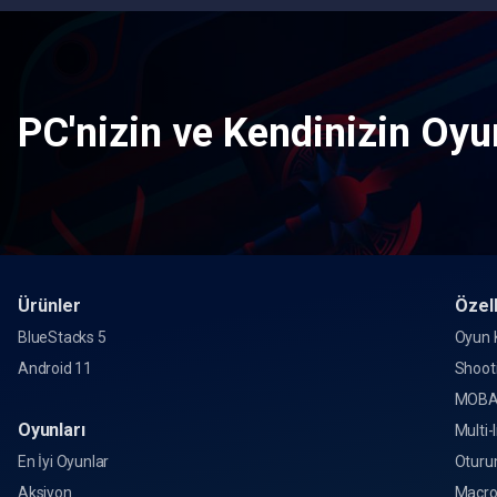
PC'nizin ve Kendinizin Oyun
Ürünler
Özell
BlueStacks 5
Oyun K
Android 11
Shoot
MOBA
Oyunları
Multi-
En İyi Oyunlar
Oturu
Aksiyon
Macr