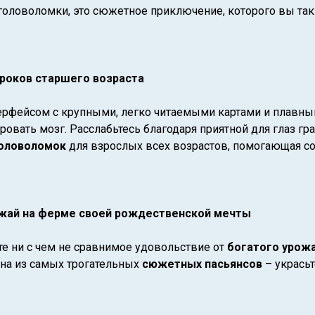
головоломки, это сюжетное приключение, которого вы так
гроков старшего возраста
ерфейсом с крупными, легко читаемыми картами и плавн
ровать мозг. Расслабьтесь благодаря приятной для глаз г
головоломок
для взрослых всех возрастов, помогающая сох
ожай на ферме своей рождественской мечты
те ни с чем не сравнимое удовольствие от
богатого урож
на из самых трогательных
сюжетных пасьянсов
– укрась