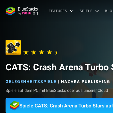
FEATURES
SPIELE
BLO
CATS: Crash Arena Turbo 
GELEGENHEITSSPIELE
|
NAZARA PUBLISHING
Spiele auf dem PC mit BlueStacks oder aus unserer Cloud
Spiele CATS: Crash Arena Turbo Stars a