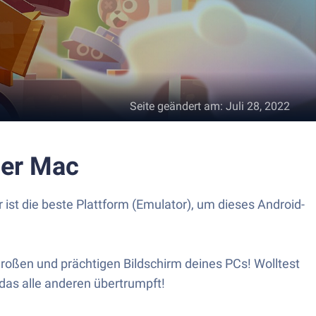
Seite geändert am
:
Juli 28, 2022
der Mac
ist die beste Plattform (Emulator), um dieses Android-
roßen und prächtigen Bildschirm deines PCs! Wolltest
das alle anderen übertrumpft!