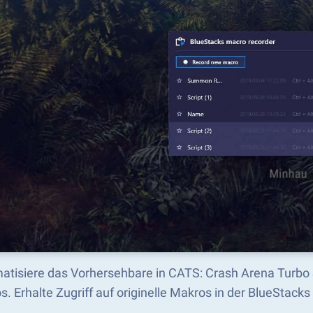
atisiere das Vorhersehbare in CATS: Crash Arena Turbo 
s. Erhalte Zugriff auf originelle Makros in der BlueSta