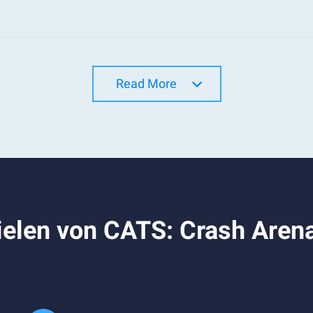
Read More
elen von CATS: Crash Arena