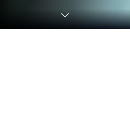
Spiel MapleStory R- Evolution auf
deinem PC oder Mac
MapleStory R- Evolution ist ein Rollenspiele
entwickelt von RASTAR GAMES HK. Der BlueStacks
App-Player ist die beste Plattform (Emulator), um
dieses Android-Spiel auf deinem PC oder Mac zu
spielen und in ein fesselndes Spielerlebnis
einzutauchen.
Der Charme der klassischen MapleStory-Welt ist