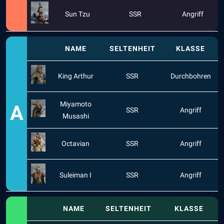
Sun Tzu
SSR
Angriff
NAME
SELTENHEIT
KLASSE
King Arthur
SSR
Durchbohren
Miyamoto
A
SSR
Angriff
Musashi
Octavian
SSR
Angriff
Suleiman I
SSR
Angriff
NAME
SELTENHEIT
KLASSE