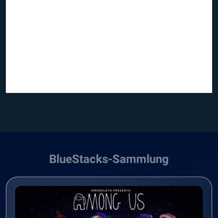
BlueStacks-Sammlung