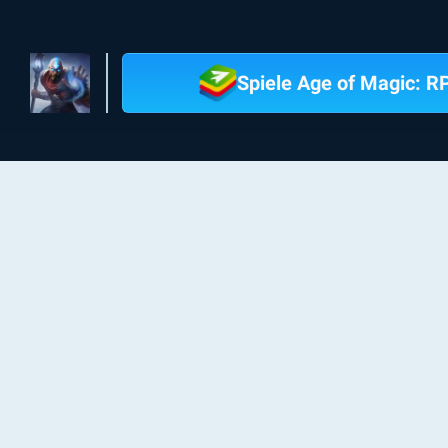
Spiele Age of Magic: R