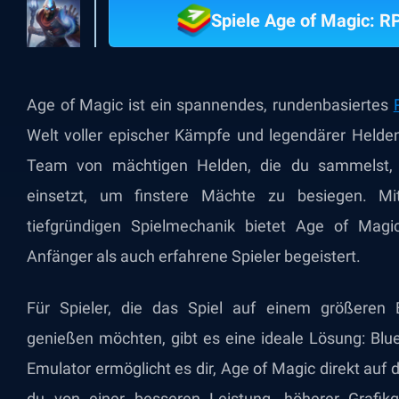
Spiele Age of Magic: R
Age of Magic ist ein spannendes, rundenbasiertes
Welt voller epischer Kämpfe und legendärer Helden 
Team von mächtigen Helden, die du sammelst, t
einsetzt, um finstere Mächte zu besiegen. Mi
tiefgründigen Spielmechanik bietet Age of Magi
Anfänger als auch erfahrene Spieler begeistert.
Für Spieler, die das Spiel auf einem größeren 
genießen möchten, gibt es eine ideale Lösung: Blue
Emulator ermöglicht es dir, Age of Magic direkt au
du von einer besseren Leistung, höherer Grafik