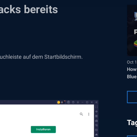
acks bereits
uchleiste auf dem Startbildschirm.
Oct 1
How 
Blue
Ta