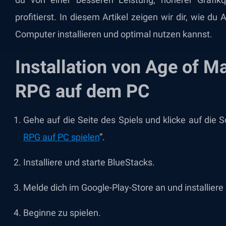
profitierst. In diesem Artikel zeigen wir dir, wie 
Computer installieren und optimal nutzen kannst.
Installation von Age of M
RPG auf dem PC
Gehe auf die Seite des Spiels und klicke auf die 
RPG auf PC spielen
”.
Installiere und starte
BlueStacks
.
Melde dich im Google-Play-Store an und installiere 
Beginne zu spielen.