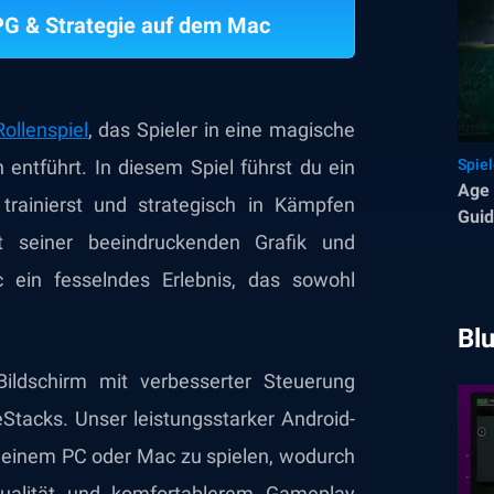
PG & Strategie auf dem Mac
Rollenspiel
, das Spieler in eine magische
entführt. In diesem Spiel führst du ein
Spie
Age 
rainierst und strategisch in Kämpfen
Guid
t seiner beeindruckenden Grafik und
c ein fesselndes Erlebnis, das sowohl
Bl
Bildschirm mit verbesserter Steuerung
Stacks. Unser leistungsstarker Android-
f deinem PC oder Mac zu spielen, wodurch
qualität und komfortablerem Gameplay