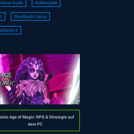
Setup-Guide
Rollenspiele
G
BlueStacks Setup
eStacks X
iele Age of Magic: RPG & Strategie auf
dem PC