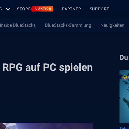
G
STORE
PARTNER
SUPPORT
% AKTION
Inside BlueStacks
BlueStacks-Sammlung
Neuigkeiten
Du
 RPG auf PC spielen
Spie