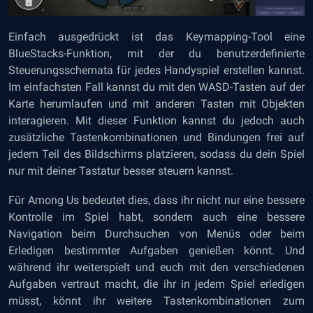
Einfach ausgedrückt ist das Keymapping-Tool eine
BlueStacks-Funktion, mit der du benutzerdefinierte
Steuerungsschemata für jedes Handyspiel erstellen kannst.
Im einfachsten Fall kannst du mit den WASD-Tasten auf der
Karte herumlaufen und mit anderen Tasten mit Objekten
interagieren. Mit dieser Funktion kannst du jedoch auch
zusätzliche Tastenkombinationen und Bindungen frei auf
jedem Teil des Bildschirms platzieren, sodass du dein Spiel
nur mit deiner Tastatur besser steuern kannst.
Für Among Us bedeutet dies, dass ihr nicht nur eine bessere
Kontrolle im Spiel habt, sondern auch eine bessere
Navigation beim Durchsuchen von Menüs oder beim
Erledigen bestimmter Aufgaben genießen könnt. Und
während ihr weiterspielt und euch mit den verschiedenen
Aufgaben vertraut macht, die ihr in jedem Spiel erledigen
müsst, könnt ihr weitere Tastenkombinationen zum