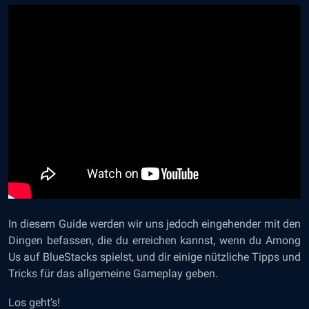
In diesem Guide werden wir uns jedoch eingehender mit den
Dingen befassen, die du erreichen kannst, wenn du Among
Us auf BlueStacks spielst, und dir einige nützliche Tipps und
Tricks für das allgemeine Gameplay geben.
Los geht’s!