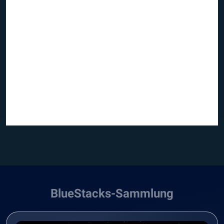
BlueStacks-Sammlung