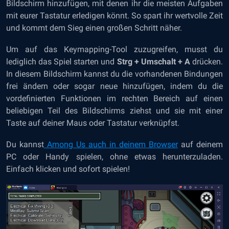
Bildschirm hinzufügen, mit denen ihr die meisten Aufgaben
mit eurer Tastatur erledigen könnt. So spart ihr wertvolle Zeit
und kommt dem Sieg einen großen Schritt näher.
Um auf das Keymapping-Tool zuzugreifen, musst du
lediglich das Spiel starten und
Strg + Umschalt + A
drücken.
In diesem Bildschirm kannst du die vorhandenen Bindungen
frei ändern oder sogar neue hinzufügen, indem du die
vordefinierten Funktionen im rechten Bereich auf einen
beliebigen Teil des Bildschirms ziehst und sie mit einer
Taste auf deiner Maus oder Tastatur verknüpfst.
Du kannst
Among Us auch in deinem Browser
auf deinem
PC oder Handy spielen, ohne etwas herunterzuladen.
Einfach klicken und sofort spielen!