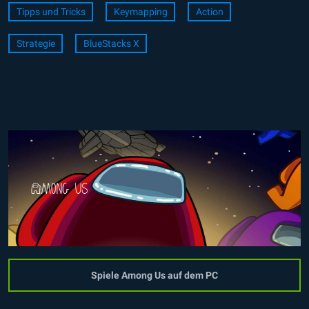
Tipps und Tricks
Keymapping
Action
Strategie
BlueStacks X
Spiele Among Us auf dem PC