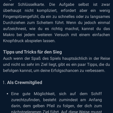
deiner Schlüsselkarte. Die Aufgabe selbst ist zwar
überhaupt nicht kompliziert, erfordert aber ein wenig
Fingerspitzengefühl, da ein zu schnelles oder zu langsames
Durchziehen zum Scheitern führt. Wenn du jedoch einmal
aufzeichnest, wie du es richtig machst, kannst du das
Makro bei jedem weiteren Versuch mit einem einfachen
Knopfdruck abspielen lassen.
Tipps und Tricks für den Sieg
Auch wenn der Spaß des Spiels hauptsächlich in der Reise
und nicht so sehr im Ziel liegt, gibt es ein paar Tipps, die du
befolgen kannst, um deine Erfolgschancen zu verbessern.
Als Crewmitglied
Eine gute Möglichkeit, sich auf dem Schiff
zurechtzufinden, besteht zumindest am Anfang
darin, dem gelben Pfeil zu folgen, der dich zum
nächstgelegenen Ziel führt. Auf diese Weise musst