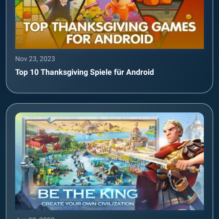
Nov 23, 2023
Top 10 Thanksgiving Spiele für Android