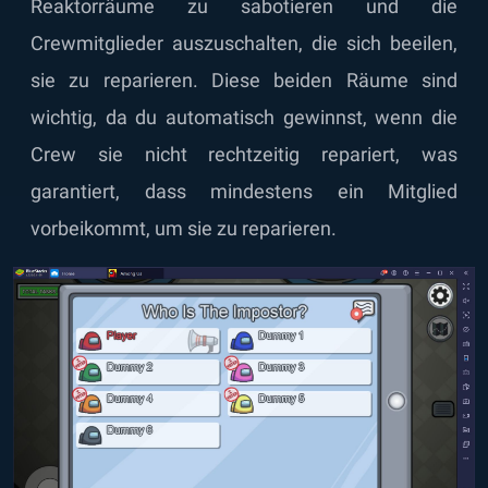
Reaktorräume zu sabotieren und die
Crewmitglieder auszuschalten, die sich beeilen,
sie zu reparieren. Diese beiden Räume sind
wichtig, da du automatisch gewinnst, wenn die
Crew sie nicht rechtzeitig repariert, was
garantiert, dass mindestens ein Mitglied
vorbeikommt, um sie zu reparieren.