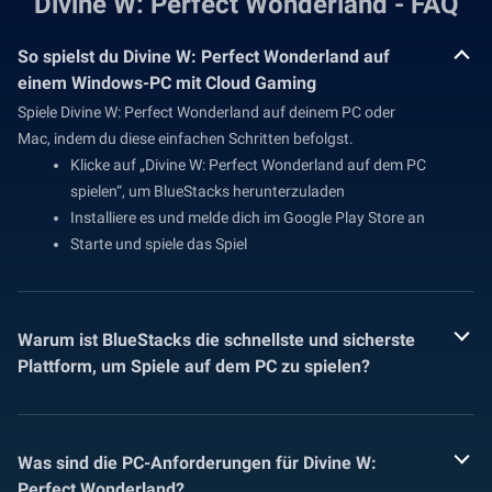
Divine W: Perfect Wonderland - FAQ
So spielst du Divine W: Perfect Wonderland auf
einem Windows-PC mit Cloud Gaming
Spiele Divine W: Perfect Wonderland auf deinem PC oder
Mac, indem du diese einfachen Schritten befolgst.
Klicke auf „Divine W: Perfect Wonderland auf dem PC
spielen“, um BlueStacks herunterzuladen
Installiere es und melde dich im Google Play Store an
Starte und spiele das Spiel
Warum ist BlueStacks die schnellste und sicherste
Plattform, um Spiele auf dem PC zu spielen?
Was sind die PC-Anforderungen für Divine W:
Perfect Wonderland?