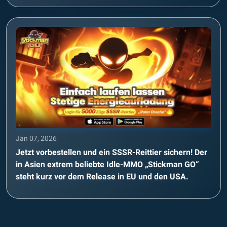
Jan 07, 2026
Jetzt vorbestellen und ein SSSR-Reittier sichern! Der
in Asien extrem beliebte Idle-MMO „Stickman GO“
steht kurz vor dem Release in EU und den USA.