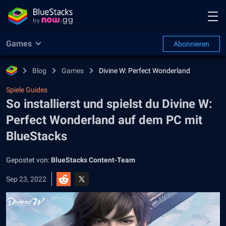
Games
Abonnieren
Blog
Games
Divine W: Perfect Wonderland
Spiele Guides
So installierst und spielst du Divine W:
Perfect Wonderland auf dem PC mit
BlueStacks
Gepostet von:
BlueStacks Content-Team
Sep 23, 2022