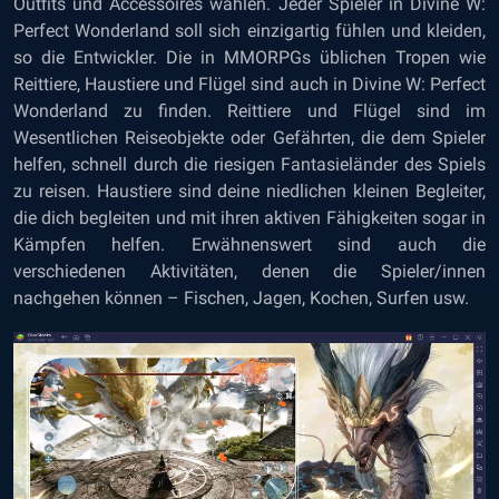
Outfits und Accessoires wählen. Jeder Spieler in Divine W:
Perfect Wonderland soll sich einzigartig fühlen und kleiden,
so die Entwickler. Die in MMORPGs üblichen Tropen wie
Reittiere, Haustiere und Flügel sind auch in Divine W: Perfect
Wonderland zu finden. Reittiere und Flügel sind im
Wesentlichen Reiseobjekte oder Gefährten, die dem Spieler
helfen, schnell durch die riesigen Fantasieländer des Spiels
zu reisen. Haustiere sind deine niedlichen kleinen Begleiter,
die dich begleiten und mit ihren aktiven Fähigkeiten sogar in
Kämpfen helfen. Erwähnenswert sind auch die
verschiedenen Aktivitäten, denen die Spieler/innen
nachgehen können – Fischen, Jagen, Kochen, Surfen usw.