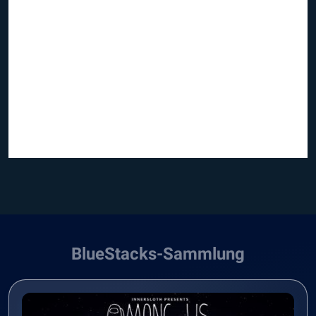
BlueStacks-Sammlung