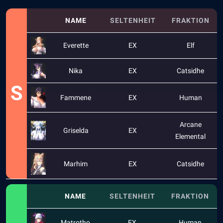
NAME
SELTENHEIT
FRAKTION
Everette
EX
Elf
Nika
EX
Catsidhe
S
Fammene
EX
Human
Arcane
Griselda
EX
Elemental
Marhim
EX
Catsidhe
NAME
SELTENHEIT
FRAKTION
Matrotho
EX
Human