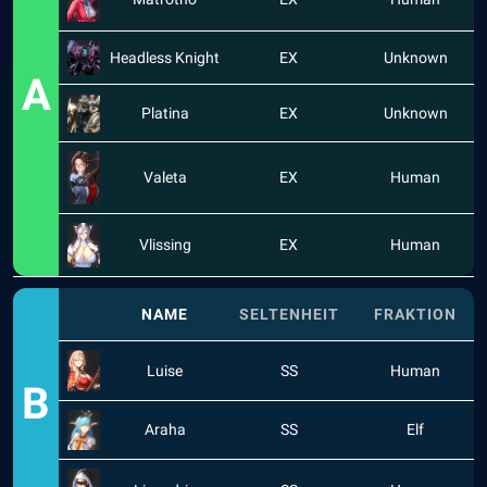
Headless Knight
EX
Unknown
A
Platina
EX
Unknown
Valeta
EX
Human
Vlissing
EX
Human
NAME
SELTENHEIT
FRAKTION
Luise
SS
Human
B
Araha
SS
Elf