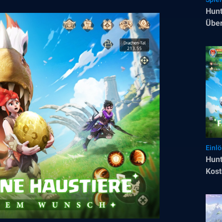
Hunt
Über
Einl
Hunt
Kost
Aben