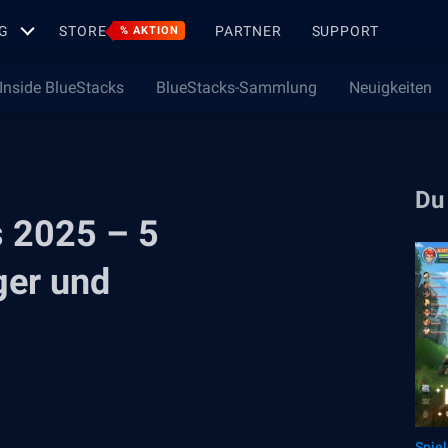
G
STORE
PARTNER
SUPPORT
% AKTION
Inside BlueStacks
BlueStacks-Sammlung
Neuigkeiten
Du
s 2025 – 5
ger und
Spie