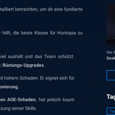
ailliert betrachten, um dir eine fundierte
r hilft, die beste Klasse für Huntopia zu
Sep 
 viel aushält und das Team schützt.
Desk
s:
Rüstungs-Upgrades
.
t hohem Schaden. Er eignet sich für
ionierung
.
Ta
hen AOE-Schaden
, hat jedoch kaum
zung seiner Skills.
Tip