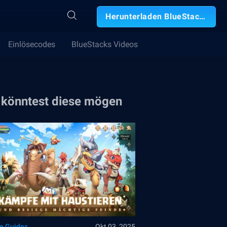
Herunterladen BlueStacks
Einlösecodes
BlueStacks Videos
 könntest diese mögen
le Guides
Okt 03, 2025