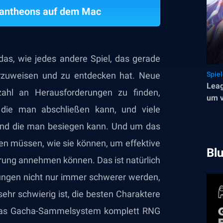
Pantheons auf dem Mac
das, wie jedes andere Spiel, das gerade
vorzuweisen und zu entdecken hat. Neue
Spie
Leag
lzahl an Herausforderungen zu finden,
um v
, die man abschließen kann, und viele
frei
und die man besiegen kann. Und um das
ren müssen, wie sie können, um effektive
Bl
rung annehmen können. Das ist natürlich
erungen nicht nur immer schwerer werden,
hr schwierig ist, die besten Charaktere
s das Gacha-Sammelsystem komplett RNG