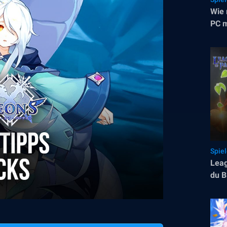
Wie 
PC m
Spie
Leag
du B
Spie
verb