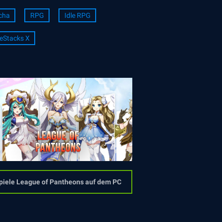
cha
RPG
Idle RPG
eStacks X
piele League of Pantheons auf dem PC