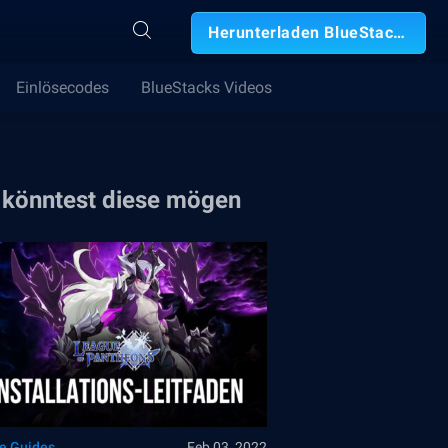
Herunterladen BlueStacks
Einlösecodes
BlueStacks Videos
 könntest diese mögen
le Guides
Feb 03, 2022