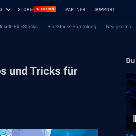
G
STORE
PARTNER
SUPPORT
% AKTION
Inside BlueStacks
BlueStacks-Sammlung
Neuigkeiten
Du
s und Tricks für
Spie