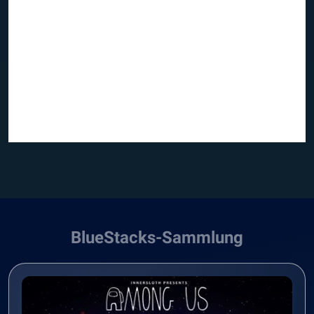
BlueStacks-Sammlung