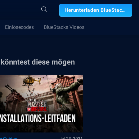
Herunterladen BlueStacks
Einlösecodes
BlueStacks Videos
 könntest diese mögen
le Guides
Jul 23, 2021