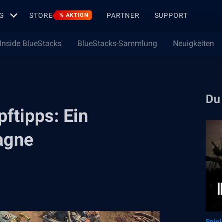
G
STORE
PARTNER
SUPPORT
% AKTION
Inside BlueStacks
BlueStacks-Sammlung
Neuigkeiten
Du
ftipps: Ein
agne
Spie