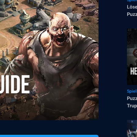
Löse
Puzz
dem 
Spie
Puzz
Trup
schl