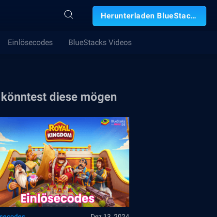
Herunterladen BlueStacks
Einlösecodes
BlueStacks Videos
 könntest diese mögen
ösecodes
Dez 13, 2024