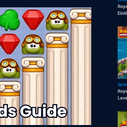
Roya
Einl
Spie
Roya
Lev