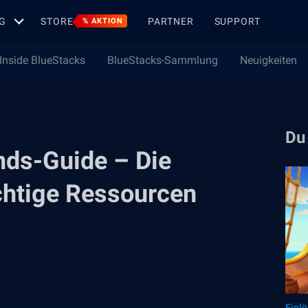
G
STORE
PARTNER
SUPPORT
% AKTION
Inside BlueStacks
BlueStacks-Sammlung
Neuigkeiten
Du
ds-Guide – Die
chtige Ressourcen
Einl