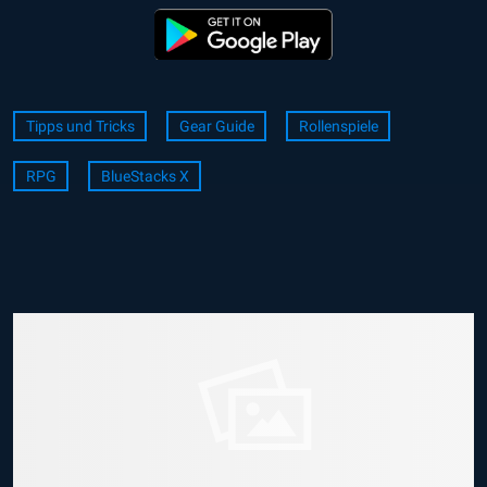
Tipps und Tricks
Gear Guide
Rollenspiele
RPG
BlueStacks X