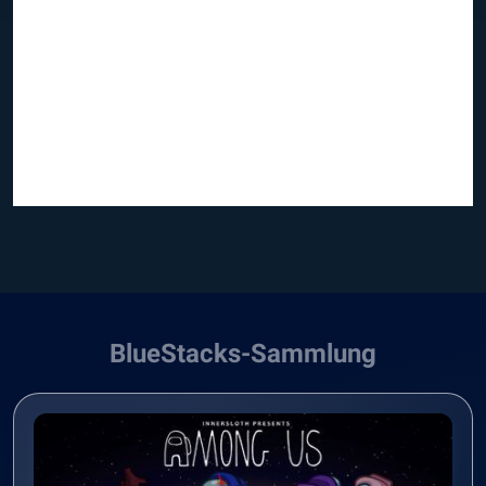
BlueStacks-Sammlung