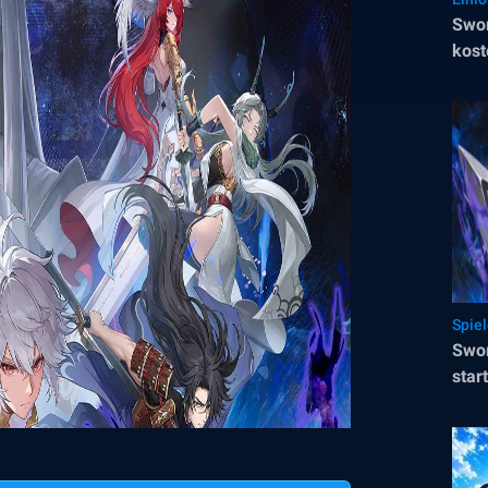
Swor
kost
Spie
Swor
star