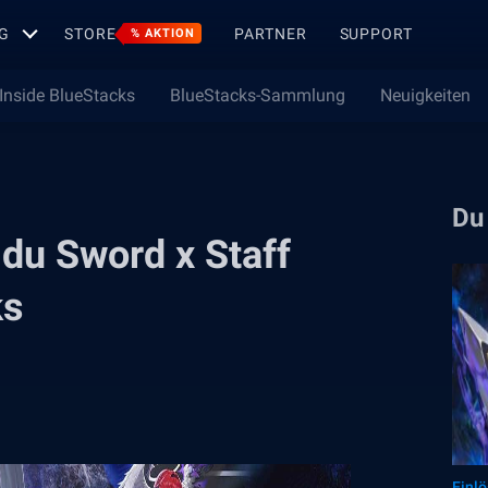
G
STORE
PARTNER
SUPPORT
% AKTION
Inside BlueStacks
BlueStacks-Sammlung
Neuigkeiten
Du
t du Sword x Staff
ks
Einl