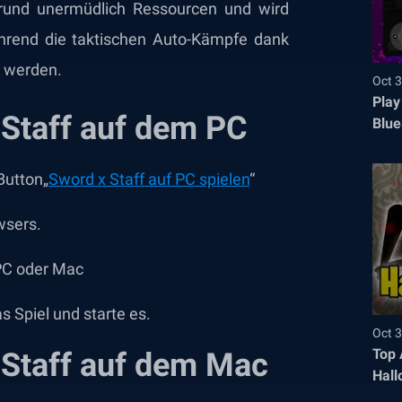
grund unermüdlich Ressourcen und wird
während die taktischen Auto-Kämpfe dank
t werden.
Oct 3
Play
x Staff auf dem PC
Blue
Button„
Sword x Staff auf PC spielen
“
wsers.
 PC oder Mac
s Spiel und starte es.
Oct 3
Top 
x Staff auf dem Mac
Hall