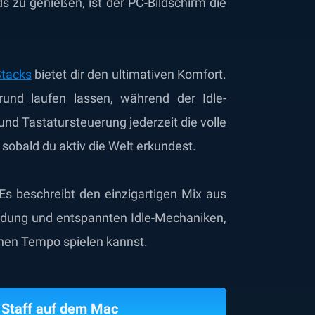
s zu genießen, ist der PC-Bildschirm die
Stacks
bietet dir den ultimativen Komfort.
und laufen lassen, während der Idle-
und Tastatursteuerung jederzeit die volle
sobald du aktiv die Welt erkundest.
s beschreibt den einzigartigen Mix aus
undung und entspannten Idle-Mechaniken,
enen Tempo spielen kannst.
 Staff auf dem Mac