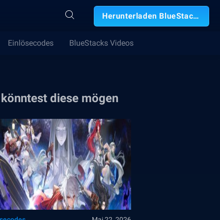
Herunterladen BlueStacks
Einlösecodes
BlueStacks Videos
 könntest diese mögen
ösecodes
Mai 22, 2026