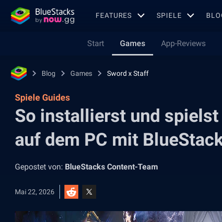
FEATURES
SPIELE
BLO
Start
Games
App-Reviews
Blog
Games
Sword x Staff
Spiele Guides
So installierst und spiels
auf dem PC mit BlueStac
Gepostet von:
BlueStacks Content-Team
Mai 22, 2026