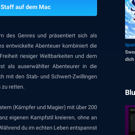
 Staff auf dem Mac
rn des Genres und präsentiert sich als
s entwickelte Abenteuer kombiniert die
Spie
Swor
 Freiheit riesiger Weltbarkeiten und dem
dich
st als auserwählter Abenteurer in die
ch mit den Stab- und Schwert-Zwillingen
 zu retten.
Bl
System (Kämpfer und Magier) mit über 200
anz eigenen Kampfstil kreieren, ohne an
 Während du im echten Leben entspannst